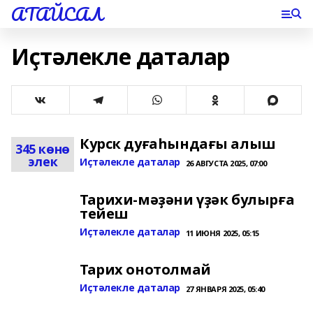
АТАЙСАЛ
Иҫтәлекле даталар
Курск дуғаһындағы алыш
345 көнө
элек
Иҫтәлекле даталар
26 АВГУСТА 2025, 07:00
Тарихи-мәҙәни үҙәк булырға
тейеш
Иҫтәлекле даталар
11 ИЮНЯ 2025, 05:15
Тарих онотолмай
Иҫтәлекле даталар
27 ЯНВАРЯ 2025, 05:40