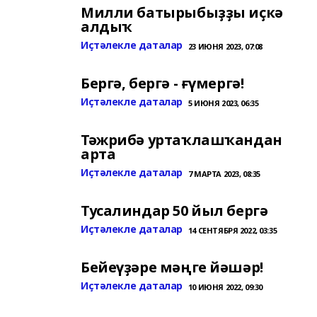
Милли батырыбыҙҙы иҫкә
алдыҡ
Иҫтәлекле даталар
23 ИЮНЯ 2023, 07:08
Бергә, бергә - ғүмергә!
Иҫтәлекле даталар
5 ИЮНЯ 2023, 06:35
Тәжрибә уртаҡлашҡандан
арта
Иҫтәлекле даталар
7 МАРТА 2023, 08:35
Тусалиндар 50 йыл бергә
Иҫтәлекле даталар
14 СЕНТЯБРЯ 2022, 03:35
Бейеүҙәре мәңге йәшәр!
Иҫтәлекле даталар
10 ИЮНЯ 2022, 09:30