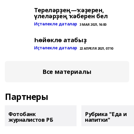
Тереләрҙең—ҡәҙерен,
үлеләрҙең ҡәберен бел
Иҫтәлекле даталар
3 МАЯ 2021, 16:00
Һөйөклө атабыҙ
Иҫтәлекле даталар
22 АПРЕЛЯ 2021, 07:10
Все материалы
Партнеры
Фотобанк
Рубрика "Еда и
журналистов РБ
напитки"