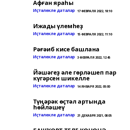
Афған яраһы
Иҫтәлекле даталар
17 ФЕВРАЛЯ 2022, 18:10
Ижады үлемһеҙ
Иҫтәлекле даталар
15 ФЕВРАЛЯ 2022, 11:10
Рәғәиб кисе башлана
Иҫтәлекле даталар
3 ФЕВРАЛЯ 2022, 12:45
Йәшәгеҙ әле гөрләшеп пар
күгәрсен шикелле
Иҫтәлекле даталар
14 ЯНВАРЯ 2022, 05:00
Түңәрәк өҫтәл артында
һөйләшеү
Иҫтәлекле даталар
21 ДЕКАБРЯ 2021, 08:05