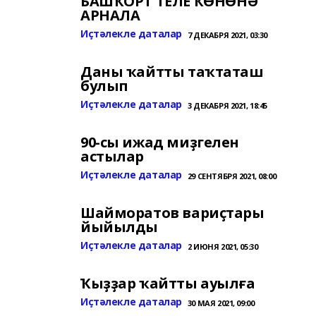
БАШҠОРТ ТЕЛЕ КӨНӨНӘ
АРНАЛА
Иҫтәлекле даталар
7 ДЕКАБРЯ 2021, 03:30
Даны ҡайтты таҡтаташ
булып
Иҫтәлекле даталар
3 ДЕКАБРЯ 2021, 18:45
90-сы ижад миҙгелен
астылар
Иҫтәлекле даталар
29 СЕНТЯБРЯ 2021, 08:00
Шайморатов вариҫтары
йыйылды
Иҫтәлекле даталар
2 ИЮНЯ 2021, 05:30
Ҡыҙҙар ҡайтты ауылға
Иҫтәлекле даталар
30 МАЯ 2021, 09:00