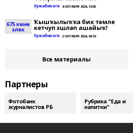
Хужабикәгә
4 ОКТЯБРЯ 2024, 10:05
Ҡышҡылыҡҡа бик тәмле
675 көнө
кетчуп эшләп ашайыҡ!
элек
Хужабикәгә
2 ОКТЯБРЯ 2024, 06:10
Все материалы
Партнеры
Фотобанк
Рубрика "Еда и
журналистов РБ
напитки"