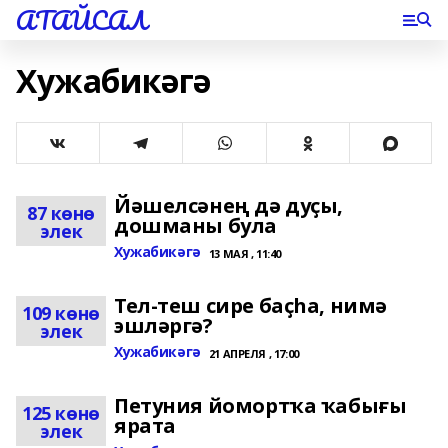
АТАЙСАЛ
Хужабикәгә
Йәшелсәнең дә дуҫы,
87 көнө
дошманы була
элек
Хужабикәгә
13 МАЯ , 11:40
Тел-теш сире баҫһа, нимә
109 көнө
эшләргә?
элек
Хужабикәгә
21 АПРЕЛЯ , 17:00
Петуния йомортҡа ҡабығы
125 көнө
ярата
элек