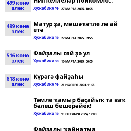
Һипкеллеләр һөйкөмлө...
499 көнө
элек
Хужабикәгә
27 МАРТА 2025, 10:05
Матур ҙа, мәшәҡәтле лә ай
499 көнө
етә
элек
Хужабикәгә
27 МАРТА 2025, 09:55
Файҙалы сәй ҙә ул
516 көнө
элек
Хужабикәгә
10 МАРТА 2025, 06:05
Күрәгә файҙаһы
618 көнө
элек
Хужабикәгә
28 НОЯБРЯ 2024, 11:05
Тәмле ҡамыр баҫайыҡ та ваҡ
бәлеш бешерәйек!
Хужабикәгә
15 ОКТЯБРЯ 2024, 12:00
Файҙалы ҡайнатма