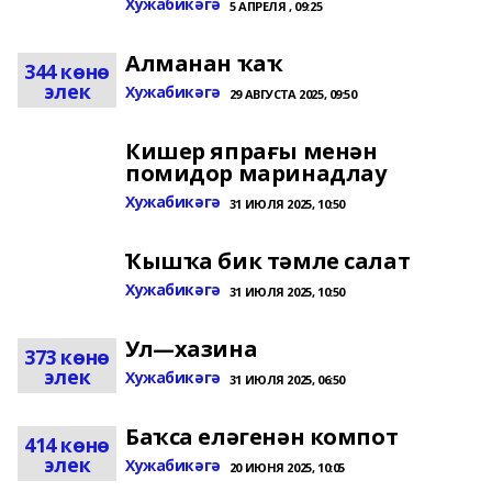
Хужабикәгә
5 АПРЕЛЯ , 09:25
Алманан ҡаҡ
344 көнө
элек
Хужабикәгә
29 АВГУСТА 2025, 09:50
Кишер япрағы менән
помидор маринадлау
Хужабикәгә
31 ИЮЛЯ 2025, 10:50
Ҡышҡа бик тәмле салат
Хужабикәгә
31 ИЮЛЯ 2025, 10:50
Ул—хазина
373 көнө
элек
Хужабикәгә
31 ИЮЛЯ 2025, 06:50
Баҡса еләгенән компот
414 көнө
элек
Хужабикәгә
20 ИЮНЯ 2025, 10:05