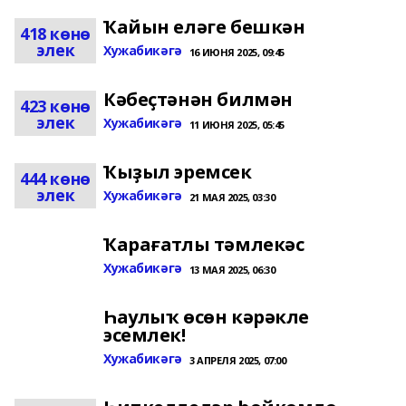
Ҡайын еләге бешкән
418 көнө
элек
Хужабикәгә
16 ИЮНЯ 2025, 09:45
Кәбеҫтәнән билмән
423 көнө
элек
Хужабикәгә
11 ИЮНЯ 2025, 05:45
Ҡыҙыл эремсек
444 көнө
элек
Хужабикәгә
21 МАЯ 2025, 03:30
Ҡарағатлы тәмлекәс
Хужабикәгә
13 МАЯ 2025, 06:30
Һаулыҡ өсөн кәрәкле
эсемлек!
Хужабикәгә
3 АПРЕЛЯ 2025, 07:00