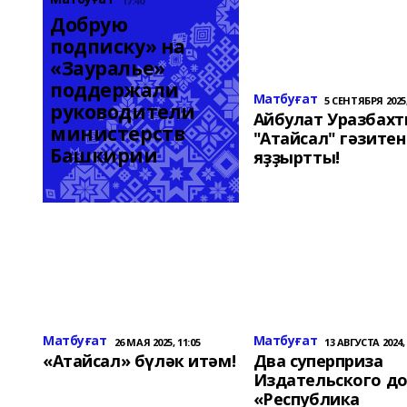
17:40
Добрую 
подписку» на 
«Зауралье» 
поддержали 
Матбуғат
5 СЕНТЯБРЯ 2025,
руководители 
Айбулат Уразбахт
министерств 
"Атайсал" гәзитен
Башкирии
яҙҙыртты!
Матбуғат
Матбуғат
26 МАЯ 2025, 11:05
13 АВГУСТА 2024, 
«Атайсал» бүләк итәм!
Два суперприза
Издательского д
«Республика