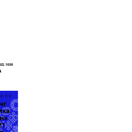
2, 10:50
А
2, 15:35
г 
ка 
н» 
1 