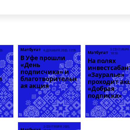
Матбуғат
5 СЕНТЯБРЯ 
05
6 ДЕКАБРЯ 2025, 17:35
Матбуғат
18:10
В Уфе прошли 
На полях 
«День 
инвестсабант
подписчика» и 
«Зауралье» 
 
благотворительн
проходит акц
ая акция
«Добрая 
подписка»
2 СЕНТЯБРЯ 2025,
Матбуғат