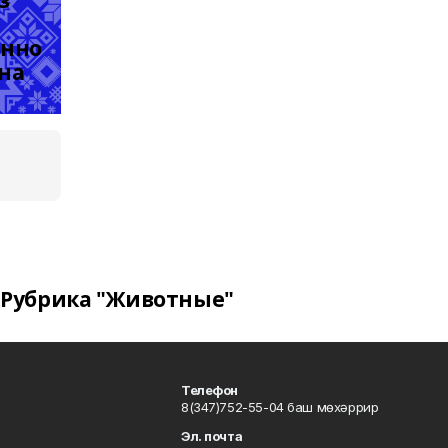
 
нно
она
Рубрика "Животные"
Телефон
8(347)752-55-04 баш мөхәррир
Эл. почта