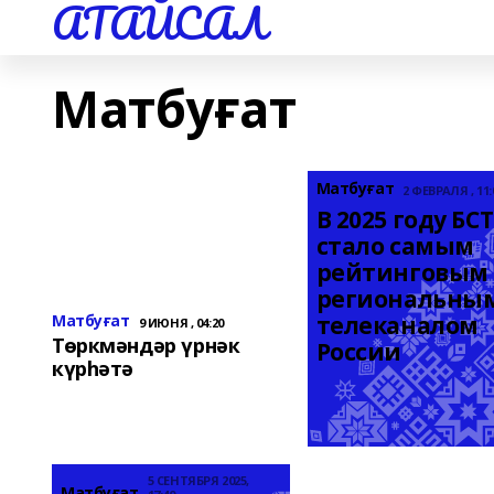
АТАЙСАЛ
Матбуғат
Матбуғат
2 ФЕВРАЛЯ , 11:
В 2025 году БСТ 
стало самым 
рейтинговым 
региональным
Матбуғат
телеканалом 
9 ИЮНЯ , 04:20
Төркмәндәр үрнәк
России
күрһәтә
5 СЕНТЯБРЯ 2025,
Матбуғат