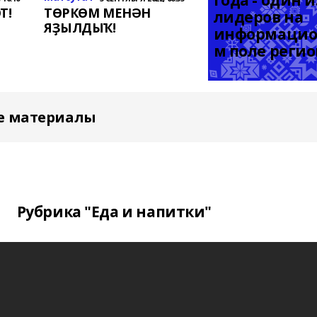
года - один из
Т!
ТӨРКӨМ МЕНӘН
лидеров на 
ЯҘЫЛДЫҠ!
информацио
м поле реги
е материалы
Рубрика "Еда и напитки"