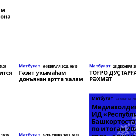
ям
йона
Матбуғат
Матбуғат
5:05
6 ФЕВРАЛЯ 2023, 09:15
28 ДЕКАБРЯ 202
ится
Гәзит уҡымаһам
ТОҒРО ДУҪТАРҒ
донъянан артта ҡалам
РӘХМӘТ
Матбуғат
24 МАРТА 202
Медиахолдин
ИД «Республи
Башкортоста
по итогам 202
Матбуғат
 10:10
5 СЕНТЯБРЯ 2022, 06:35