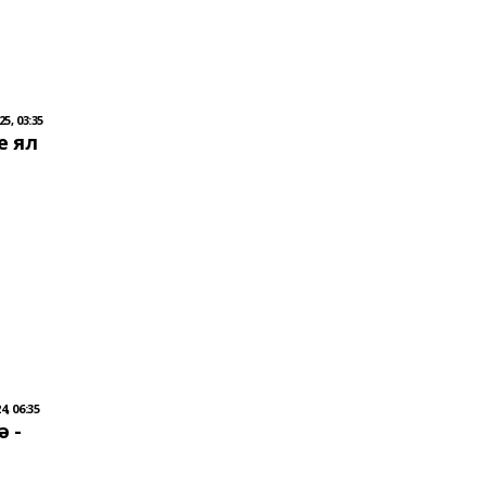
5, 03:35
е ял
, 06:35
ә -