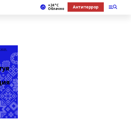
+24 °С
Антитеррор
Облачно
2025,
уя 
ия 