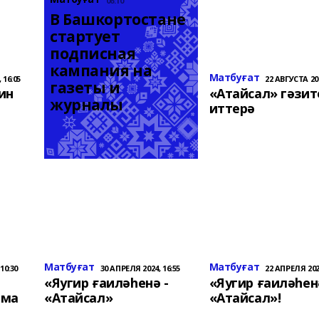
06:10
В Башкортостане 
стартует 
подписная 
кампания на 
Матбуғат
 16:05
22 АВГУСТА 202
газеты и 
ин
«Атайсал» гәзит
журналы
иттерә
Матбуғат
Матбуғат
10:30
30 АПРЕЛЯ 2024, 16:55
22 АПРЕЛЯ 2024
«Яугир ғаиләһенә -
«Яугир ғаиләһен
ома
«Атайсал»
«Атайсал»!