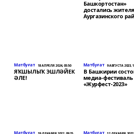
Башкортостан»
достались жител
Аургазинского ра
Матбуғат
Матбуғат
18 АПРЕЛЯ 2024, 05:50
9 АВГУСТА 2023, 1
ЯҠШЫЛЫҠ ЭШЛӘЙЕК
В Башкирии состо
ӘЛЕ!
медиа-фестиваль
«Журфест-2023»
Матбуғат
Матбуғат
19 ДЕКАБРЯ 2022, 09:25
12 ДЕКАБРЯ 2022,