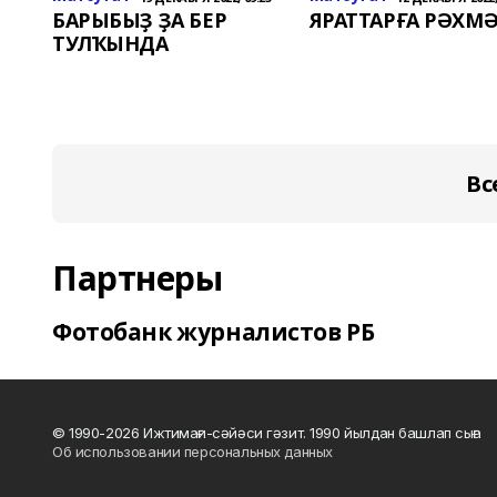
БАРЫБЫҘ ҘА БЕР
ЯРАТТАРҒА РӘХМӘ
ТУЛҠЫНДА
Вс
Партнеры
Фотобанк журналистов РБ
© 1990-2026 Ижтимағи-сәйәси гәзит. 1990 йылдан башлап сыға
Об использовании персональных данных