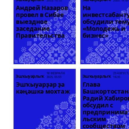
2025, 18:10
2025, 18:00
Андрей Назаров 
На 
провел в Сибае 
инвестсабанту
выездное 
обсудили тему
заседание 
«Молодежь и 
Правительства
бизнес»
18 ФЕВРАЛЯ
23 АВГУСТА
Эшҡыуарлыҡ
Эшҡыуарлыҡ
2025, 05:55
16:35
Эшҡыуарҙар ҙа 
Глава 
кәңәшкә мохтаж
Башкортостана
Радий Хабиров
обсудил с 
предпринима
льским 
сообществом 