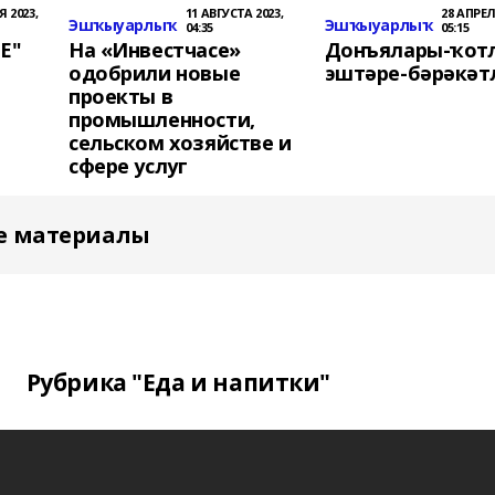
 2023,
11 АВГУСТА 2023,
28 АПРЕЛ
Эшҡыуарлыҡ
Эшҡыуарлыҡ
04:35
05:15
Е"
На «Инвестчасе»
Донъялары-ҡотл
одобрили новые
эштәре-бәрәкәт
проекты в
промышленности,
сельском хозяйстве и
сфере услуг
е материалы
Рубрика "Еда и напитки"