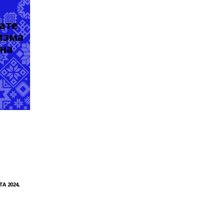
ате
изма 
на 
ТА 2024,