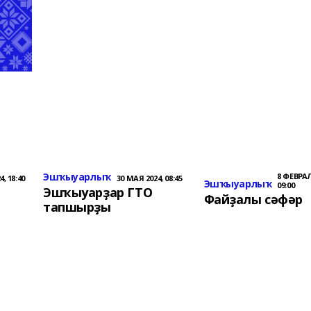
Эшҡыуарлыҡ
8 ФЕВРАЛ
, 18:40
30 МАЯ 2024, 08:45
Эшҡыуарлыҡ
09:00
Эшҡыуарҙар ГТО
Файҙалы сәфәр
тапшырҙы