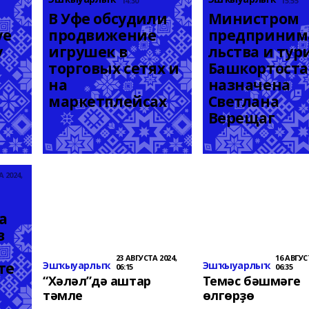
14:30
15:55
В Уфе обсудили 
Министром 
е 
продвижение 
предприним
 
игрушек в 
льства и тур
торговых сетях и 
Башкортоста
на 
назначена 
маркетплейсах
Светлана 
Верещаг
 2024,
 
 
23 АВГУСТА 2024,
16 АВГУС
те
Эшҡыуарлыҡ
Эшҡыуарлыҡ
06:15
06:35
“Хәләл”дә аштар
Темәс бәшмәге
тәмле
өлгөрҙө