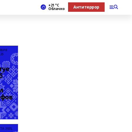
+21 °С
Антитеррор
Облачно
ЯБРЯ
:25
уе 
 
 
ифов
ТА 2025,