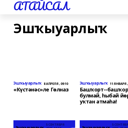
АТАЙСАЛ
Эшҡыуарлыҡ
Эшҡыуарлыҡ
Эшҡыуарлыҡ
8 АПРЕЛЯ , 09:10
11 ЯНВАРЯ ,
«Күстәнәс»ле Гөлназ
Башҡорт--башҡо
булмай, һыбай йө
уҡтан атмаһа!
5 СЕНТЯБРЯ
5 СЕНТЯБ
Эшҡыуарлыҡ
Эшҡыуарлыҡ