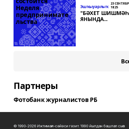
состоится 
23 СЕНТЯБРЯ
Неделя 
Эшҡыуарлыҡ
18:25
"БӘХЕТ ШИШМӘҺ
предпринимате
ЯНЫНДА...
льства
Вс
Партнеры
Фотобанк журналистов РБ
© 1990-2026 Ижтимағи-сәйәси гәзит. 1990 йылдан башлап сыға