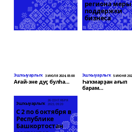
региона меры 
поддержки 
бизнеса
Эшҡыуарлыҡ
Эшҡыуарлыҡ
3 ИЮЛЯ 2024, 05:00
5 ИЮНЯ 2024
Ағай-эне дуҫ булһа...
Һаҡмарҙан ағып
барам...
26 СЕНТЯБРЯ
Эшҡыуарлыҡ
2023, 09:20
С 2 по 6 октября в 
Республике 
Башкортостан 