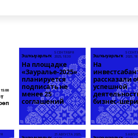
5 СЕНТЯБРЯ
5 СЕНТ
Эшҡыуарлыҡ
Эшҡыуарлыҡ
2025, 18:30
2025, 18
На площадке 
На 
«Зауралье-2025» 
инвестсабант
планируется 
рассказали об
подписать не 
успешной 
 15:00
менее 25 
деятельности
рт
соглашений
бизнес-шер
рөп
РЯ
21 АВГУСТА 2025,
5 АВГУС
Эшҡыуарлыҡ
Эшҡыуарлыҡ