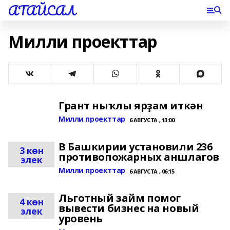
АТАЙСАЛ
Милли проекттар
Грант ныҡлы ярҙам иткән
Милли проекттар
6 АВГУСТА , 13:00
В Башкирии установили 236
3 көн
противопожарных аншлагов
элек
Милли проекттар
6 АВГУСТА , 06:15
Льготный займ помог
4 көн
вывести бизнес на новый
элек
уровень