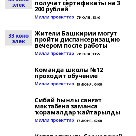
получат сертификаты на 3
элек
200 рублей
Милли проекттар
7 ИЮЛЯ , 13:40
Жители Башкирии могут
33 көнө
пройти диспансеризацию
элек
вечером после работы
Милли проекттар
7 ИЮЛЯ , 13:25
Команда школы №12
проходит обучение
Милли проекттар
19 ИЮНЯ , 04:00
Сибай һынлы сәнғәт
мәктәбенә заманса
ҡорамалдар ҡайтарылды
Милли проекттар
17 ИЮНЯ , 02:00