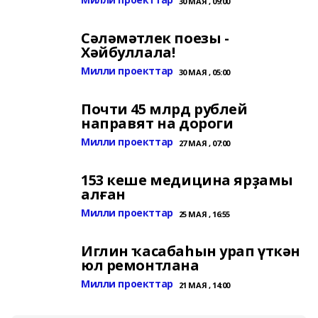
30 МАЯ , 09:00
Сәләмәтлек поезы -
Хәйбуллала!
Милли проекттар
30 МАЯ , 05:00
Почти 45 млрд рублей
направят на дороги
Милли проекттар
27 МАЯ , 07:00
153 кеше медицина ярҙамы
алған
Милли проекттар
25 МАЯ , 16:55
Иглин ҡасабаһын урап үткән
юл ремонтлана
Милли проекттар
21 МАЯ , 14:00