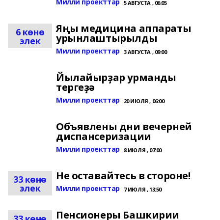
Милли проекттар
5 АВГУСТА , 06:05
Яңы медицина аппараты
6 көнө
урынлаштырылды
элек
Милли проекттар
3 АВГУСТА , 09:00
Йылайырҙар урманды
тергеҙә
Милли проекттар
20 ИЮЛЯ , 06:00
Объявлены дни вечерней
диспансеризации
Милли проекттар
8 ИЮЛЯ , 07:00
Не оставайтесь в стороне!
33 көнө
элек
Милли проекттар
7 ИЮЛЯ , 13:50
Пенсионеры Башкирии
33 көнө