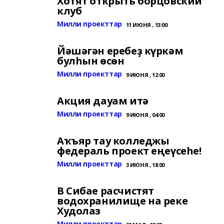
Хотят открыть борцовский
клуб
Милли проекттар
11 ИЮНЯ , 13:00
Йәшәгән еребеҙ күркәм
булһын өсөн
Милли проекттар
9 ИЮНЯ , 12:00
Акция дауам итә
Милли проекттар
9 ИЮНЯ , 04:00
Аҡъяр тау колледжы
федераль проект еңеүсеһе!
Милли проекттар
3 ИЮНЯ , 18:00
В Сибае расчистят
водохранилище на реке
Худолаз
Милли проекттар