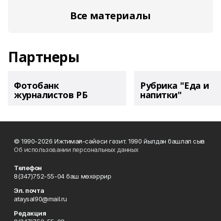
Все материалы
Партнеры
Фотобанк
Рубрика "Еда и
журналистов РБ
напитки"
© 1990-2026 Ижтимағи-сәйәси гәзит. 1990 йылдан башлап сыға
Об использовании персональных данных
Телефон
8(347)752-55-04 баш мөхәррир
Эл. почта
ataysal90@mail.ru
Редакция