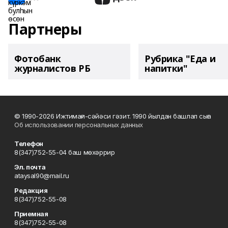
Партнеры
Фотобанк
Рубрика "Еда и
журналистов РБ
напитки"
© 1990-2026 Ижтимағи-сәйәси гәзит. 1990 йылдан башлап сыға
Об использовании персональных данных
Телефон
8(347)752-55-04 баш мөхәррир
Эл. почта
ataysal90@mail.ru
Редакция
8(347)752-55-08
Приемная
8(347)752-55-08