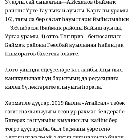
3), аҫлы сәй сынаяғын—А.Исхаҡов (Баймаҡ
районы Үрге Таулыҡай ауылы, Ҡарғалы урамы,
16), тағы ла бер салат һауыттары йыйылмаһын
—З.Әлибаева (Баймаҡ районы Байыш ауылы,
Урғаҙа урамы, 4) отто. Төп приз—бензосапҡыс
Баймаҡ районы Fәҙелбай ауылынан Һөйөндөк
Ишморатов бәхетенә эләкте.
Лото-уйында еңеүселәрҙе ҡотлайбыҙ. Яңы йыл
каникулынан һуң барығыҙҙың да редакцияға
килеп бүләктәрегеҙҙе алыуығыҙ һорала.
Хөрмәтле дуҫтар, 2019 йылға «Атайсал» төбәк
гәзитенә яҙылыуығыҙ өсөн ҙур рәхмәт белдерәбеҙ.
Бигерәк тә шуныһы ҡыуаныслы: ҡайһы бер
тоғро дуҫтарыбыҙ был баҫманы үҙҙәре генә
алдырып ҡалмай, ә яҡын туғандарына бүләк