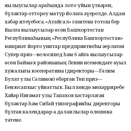
яҙылыусылар араһында лото-уйын үткәреп,
бүләктәр оттороу матур йолаға әүерелде. Алдан
хәбәр итеүебеҙсә, «Атайсал» гәзитенә тотош бер
йылға яҙылыусылар өсөн Башҡортостан
Республикаһының «Республика Башҡортостан»
нәшриәт йорто унитар предприятиеһы әҙерләгән
Супер приз—велосипед һәм 6 айға яҙылыусылар
өсөн Баймаҡ районының Ленин исемендәге ауыл
хужалығы кооперативы (директоры—Fәлим
Булат улы Сәлимов) ебәргән Төп приз—
Бензосапҡыс уйнаттыҡ. Был көндө мөхәрриребеҙ
Хәйҙәр Ниғәмәт улы Тапаҡов хәстәрләгән
бүләктәр һәм Сибай типографияһы директоры
бүлгән календарҙар ҙа даланлылар өлөшөнә
тәтене.