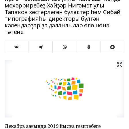
мөхәрриребеҙ Хәйҙәр Ниғәмәт улы
Тапаҡов хәстәрләгән бүләктәр һәм Сибай
типографияһы директоры бүлгән
календарҙар ҙа даланлылар өлөшөнә
тәтене.
Декабрь аҙағында 2019 йылға гәзитебеҙгә