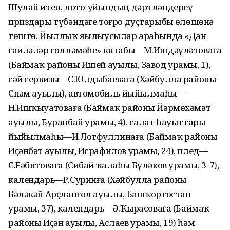
Шулай итеп, лото-уйындың дәртләндереү
приздары түбәндәге тоғро дуҫтарыбыҙ өлөшөнә
төштө. Йыллыҡ яҙылыусылар араһында «Дан
ғаиләләр гөлләмәһе» китабы—М.Ишдәүләтоваға
(Баймаҡ районы Ишей ауылы, Завод урамы, 1),
сәй сервизы—С.Юлдыбаеваға (Хәйбулла районы
Сиҙәм ауылы), автомобиль йыйылмаһы—
Н.Ишҡыуатоваға (Баймаҡ районы Йәрмөхәмәт
ауылы, Буранбай урамы, 4), салат һауыттары
йыйылмаһы—И.Лотфуллинаға (Баймаҡ районы
Иҫәнбәт ауылы, Исрафилов урамы, 24), плед—
С.Fәбитоваға (Сибай ҡалаһы Бүләков урамы, 3-7),
календарь—Р.Суринға (Хәйбулла районы
Бәләкәй Арҫланғол ауылы, Башҡортостан
урамы, 37), календарь—Ә.Ҡыҙрасоваға (Баймаҡ
районы Иҫән ауылы, Аслаев урамы, 19) һәм