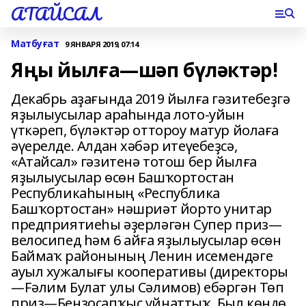
АТАЙСАЛ
Матбуғат
9 ЯНВАРЯ 2019, 07:14
Яңы йылға—шәп бүләктәр!
Декабрь аҙағында 2019 йылға гәзитебеҙгә
яҙылыусылар араһында лото-уйын
үткәреп, бүләктәр оттороу матур йолаға
әүерелде. Алдан хәбәр итеүебеҙсә,
«Атайсал» гәзитенә тотош бер йылға
яҙылыусылар өсөн Башҡортостан
Республикаһының «Республика
Башҡортостан» нәшриәт йорто унитар
предприятиеһы әҙерләгән Супер приз—
велосипед һәм 6 айға яҙылыусылар өсөн
Баймаҡ районының Ленин исемендәге
ауыл хужалығы кооперативы (директоры
—Fәлим Булат улы Сәлимов) ебәргән Төп
приз—Бензосапҡыс уйнаттыҡ. Был көндө