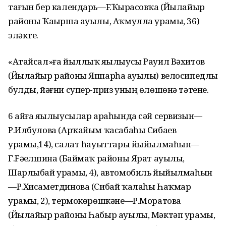
тағын бер календарь—F.Ҡыҙрасовҡа (Йылайыр
районы Ҡаҙырша ауылы, Аҡмулла урамы, 36)
эләкте.
«Атайсал»ға йыллыҡ яҙылыусы Рауил Вәхитов
(Йылайыр районы Яппарһаҙ ауылы) велосипедлы
булды, йәғни супер-приз уның өлөшөнә тәтене.
6 айға яҙылыусылар араһында сәй сервизын—
Р.Илбулова (Арҡайым ҡасабаһы Сибаев
урамы,14), салат һауыттары йыйылмаһын—
Г.Fәҙелшина (Баймаҡ районы Ярат ауылы,
Шарлыбай урамы, 4), автомобиль йыйылмаһын
—Р.Хисаметдинова (Сибай ҡалаһы Һаҡмар
урамы, 2), термокөрөшкәне—Р.Моратова
(Йылайыр районы Һабыр ауылы, Мәктәп урамы,