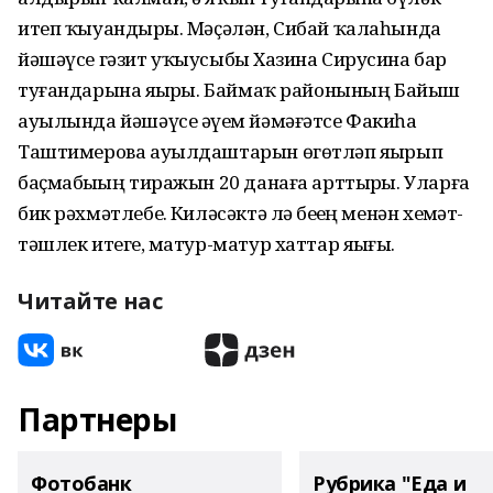
итеп ҡыуандырҙы. Мәҫәлән, Сибай ҡалаһында
йәшәүсе гәзит уҡыусыбыҙ Хазина Сирусина бар
туғандарына яҙҙырҙы. Баймаҡ районының Байыш
ауылында йәшәүсе әүҙем йәмәғәтсе Факиһа
Таштимерова ауылдаштарын өгөтләп яҙҙырып
баҫмабыҙҙың тиражын 20 данаға арттырҙы. Уларға
бик рәхмәтлебеҙ. Киләсәктә лә беҙҙең менән хеҙмәт-
тәшлек итегеҙ, матур-матур хаттар яҙығыҙ.
Читайте нас
Партнеры
Фотобанк
Рубрика "Еда и