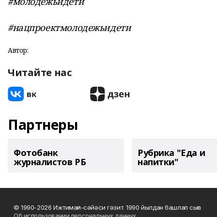
#молодежьидети
#нацпроектмолодежьидети
Автор:
Читайте нас
Партнеры
Фотобанк
Рубрика "Еда и
журналистов РБ
напитки"
© 1990-2026 Ижтимағи-сәйәси гәзит. 1990 йылдан башлап сыға
Об использовании персональных данных