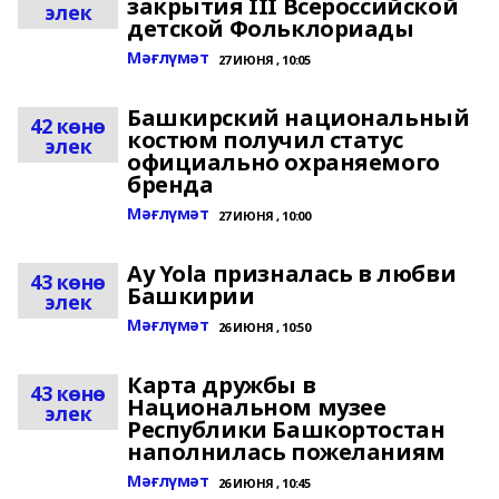
закрытия III Всероссийской
элек
детской Фольклориады
Мәғлүмәт
27 ИЮНЯ , 10:05
Башкирский национальный
42 көнө
костюм получил статус
элек
официально охраняемого
бренда
Мәғлүмәт
27 ИЮНЯ , 10:00
Ay Yola призналась в любви
43 көнө
Башкирии
элек
Мәғлүмәт
26 ИЮНЯ , 10:50
Карта дружбы в
43 көнө
Национальном музее
элек
Республики Башкортостан
наполнилась пожеланиям
Мәғлүмәт
26 ИЮНЯ , 10:45