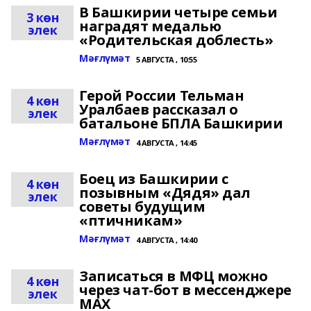
В Башкирии четыре семьи
3 көн
наградят медалью
элек
«Родительская доблесть»
Мәғлүмәт
5 АВГУСТА , 10:55
Герой России Тельман
4 көн
Уралбаев рассказал о
элек
батальоне БПЛА Башкирии
Мәғлүмәт
4 АВГУСТА , 14:45
Боец из Башкирии с
4 көн
позывным «Дядя» дал
элек
советы будущим
«птичникам»
Мәғлүмәт
4 АВГУСТА , 14:40
Записаться в МФЦ можно
4 көн
через чат-бот в мессенджере
элек
MAX