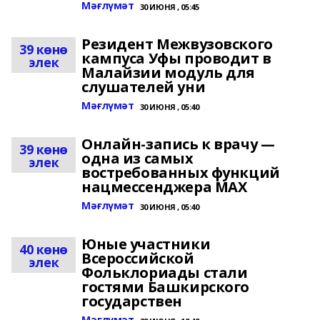
Мәғлүмәт
30 ИЮНЯ , 05:45
Резидент Межвузовского
39 көнө
кампуса Уфы проводит в
элек
Малайзии модуль для
слушателей уни
Мәғлүмәт
30 ИЮНЯ , 05:40
Онлайн-запись к врачу —
39 көнө
одна из самых
элек
востребованных функций
нацмессенджера MАХ
Мәғлүмәт
30 ИЮНЯ , 05:40
Юные участники
40 көнө
Всероссийской
элек
Фольклориады стали
гостями Башкирского
государствен
Мәғлүмәт