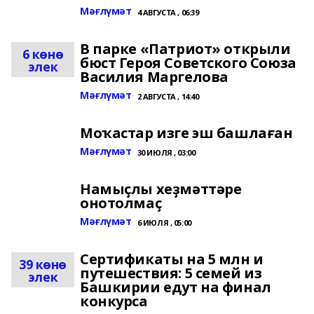
Мәғлүмәт
4 АВГУСТА , 06:39
В парке «Патриот» открыли
6 көнө
бюст Героя Советского Союза
элек
Василия Маргелова
Мәғлүмәт
2 АВГУСТА , 14:40
Моҡастар изге эш башлаған
Мәғлүмәт
30 ИЮЛЯ , 03:00
Намыҫлы хеҙмәттәре
онотолмаҫ
Мәғлүмәт
6 ИЮЛЯ , 05:00
Сертификаты на 5 млн и
39 көнө
путешествия: 5 семей из
элек
Башкирии едут на финал
конкурса