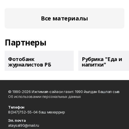
Все материалы
Партнеры
Фотобанк
Рубрика "Еда и
журналистов РБ
напитки"
© 1990-2026 Ижтимағи-сәйәси гәзит. 1990 йылдан башлап сыға
Об использовании персональных данных
Телефон
8(347)752-55-04 баш мөхәррир
Эл. почта
ataysal90@mail.ru