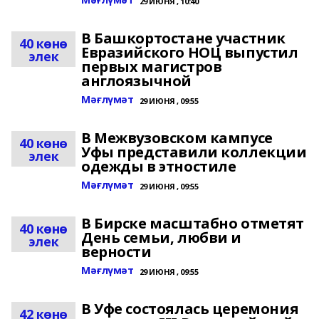
29 ИЮНЯ , 10:40
В Башкортостане участник
40 көнө
Евразийского НОЦ выпустил
элек
первых магистров
англоязычной
Мәғлүмәт
29 ИЮНЯ , 09:55
В Межвузовском кампусе
40 көнө
Уфы представили коллекции
элек
одежды в этностиле
Мәғлүмәт
29 ИЮНЯ , 09:55
В Бирске масштабно отметят
40 көнө
День семьи, любви и
элек
верности
Мәғлүмәт
29 ИЮНЯ , 09:55
В Уфе состоялась церемония
42 көнө