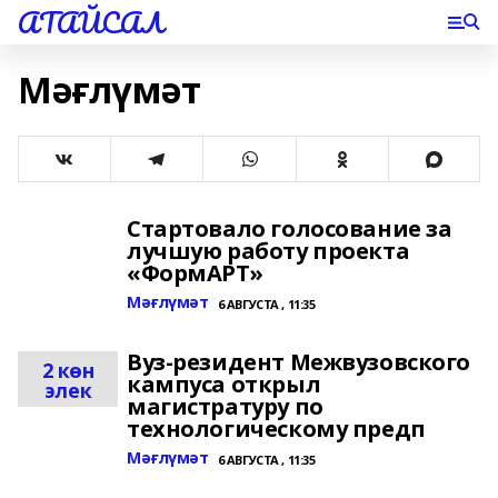
АТАЙСАЛ
Мәғлүмәт
Стартовало голосование за
лучшую работу проекта
«ФормАРТ»
Мәғлүмәт
6 АВГУСТА , 11:35
Вуз-резидент Межвузовского
2 көн
кампуса открыл
элек
магистратуру по
технологическому предп
Мәғлүмәт
6 АВГУСТА , 11:35