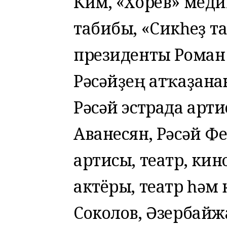
Ким, «Хорев» меди
табибы, «Сикһеҙ 
президенты Роман 
Рәсәйҙең атҡаҙанға
Рәсәй эстрада арти
Аванесян, Рәсәй 
артисы, театр, ки
актёры, театр һәм
Соколов, Әзербай