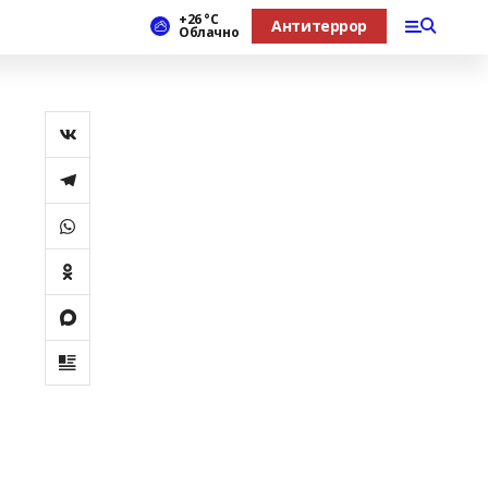
+26 °С
Антитеррор
Облачно
ы