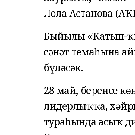
Лола Астанова (АҠ
Быйылғы «Ҡатын-ҡ
сәнғәт темаһына ай
бүләсәк.
28 май, беренсе көн
лидерлыҡҡа, хәйри
тураһында асыҡ ди