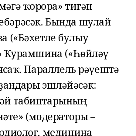
мәгә ҡорорға» тигән
ебәрәсәк. Бында шулай
ва («Бәхетле булыу
иә Ҡурамшина («Һөйләү
аясаҡ. Параллель рәүештә
ҙандары эшләйәсәк:
сәй табиптарының
ғәте» (модераторы –
ардиолог, медицина