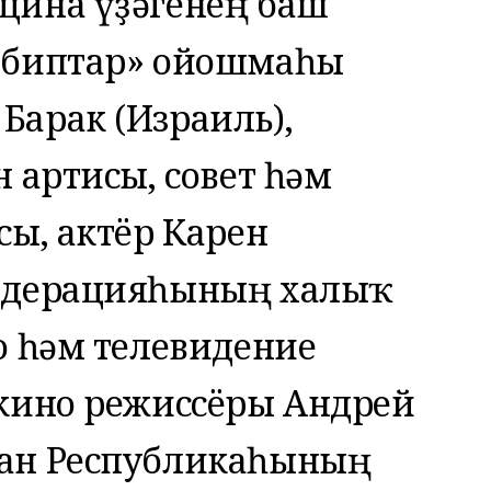
цина үҙәгенең баш
табиптар» ойошмаһы
Барак (Израиль),
н артисы, совет һәм
сы, актёр Карен
Федерацияһының халыҡ
но һәм телевидение
 кино режиссёры Андрей
жан Республикаһының