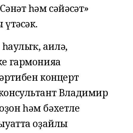
әнғәт һәм сәйәсәт»
 үтәсәк.
 һаулыҡ, ғаилә,
ке гармонияға
тәртибен концерт
-консультант Владимир
оҙон һәм бәхетле
быуатта оҙайлы