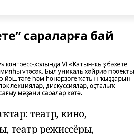
те” сараларға бай
у» конгресс-холында VI «Ҡатын-ҡыҙ бәхете
емияһы үтәсәк. Был уникаль хәйриә проект
лө йәштәге һәм һөнәрҙәге ҡатын-ҡыҙҙарын
өк лекциялар, дискуссиялар, оҫталыҡ
сағыу мәҙәни саралар көтә.
аҡтар: театр, кино,
ы, театр режиссёры,