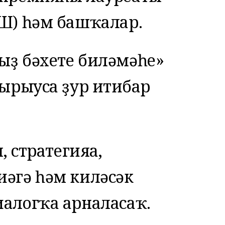
Ш) һәм башҡалар.
ыҙ бәхете биләмәһе»
ырыуса ҙур иғтибар
, стратегияға,
әгә һәм киләсәк
алогҡа арналасаҡ.