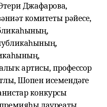
 Этери Джафарова,
әниәт комитеты рәйесе,
бликаһының,
публикаһының,
ликаһының,
алыҡ артисы, профессор
глы, Шопен исемендәге
анистар конкурсы
 премияһы лауреаты