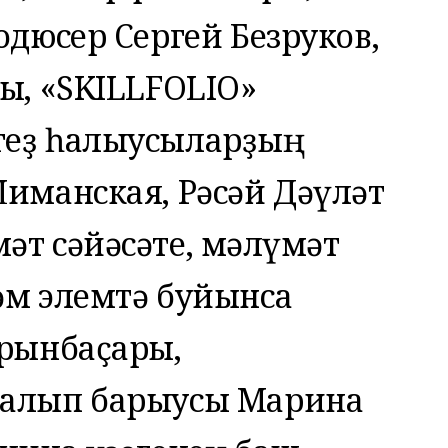
одюсер Сергей Безруков,
ы, «SKILLFOLIO»
геҙ һалыусыларҙың
иманская, Рәсәй Дәүләт
т сәйәсәте, мәғлүмәт
әм элемтә буйынса
урынбаҫары,
 алып барыусы Марина