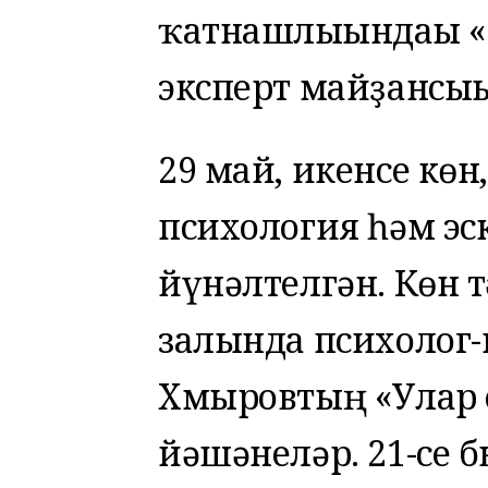
ҡатнашлығындағы «С
эксперт майҙансығы
29 май, икенсе көн,
психология һәм эс
йүнәлтелгән. Көн 
залында психолог
Хмыровтың «Улар 
йәшәнеләр. 21-се 