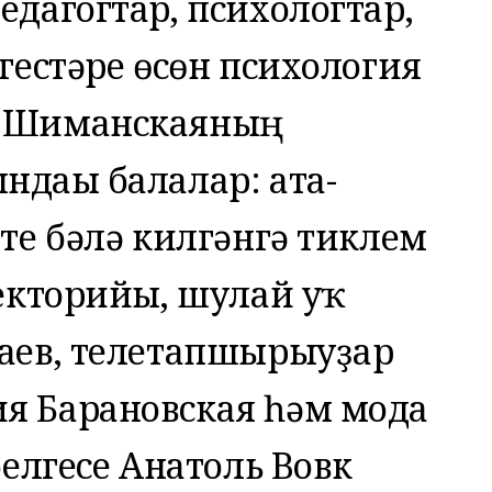
едагогтар, психологтар,
гестәре өсөн психология
я Шиманскаяның
дағы балалар: ата-
фте бәлә килгәнгә тиклем
лекторийы, шулай уҡ
саев, телетапшырыуҙар
я Барановская һәм мода
белгесе Анатоль Вовк