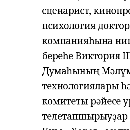
сценарист, кинопр
психология доктор
компанияһына ни
береһе Виктория Ш
Думаһының Мәғлүмә
технологиялары һ
комитеты рәйесе 
телетапшырыуҙар