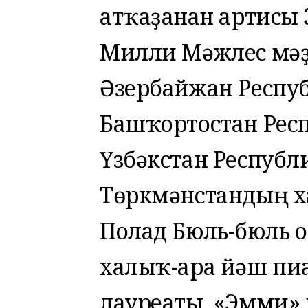
атҡаҙанған артисы
Милли Мәжлес мәҙ
Әзербайжан Респу
Башҡортостан Рес
Үзбәкстан Респуб
Төркмәнстандың х
Полад Бюль-бюль о
халыҡ-ара йәш пи
лауреаты, «Эмми»