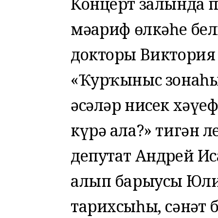
Концерт залында п
мәғариф өлкәһе бел
докторы Виктори
«Ҡурҡыныс зонаһын
әсәләр нисек хәүе
күрә ала?» тигән 
депутат Андрей И
алып барыусы Юли
тарихсыһы, сәнғәт 