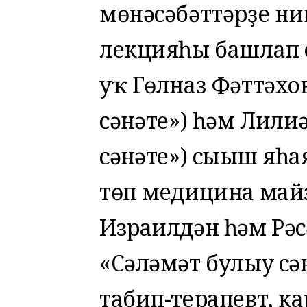
мөнәсәбәттәрҙе ни
лекцияһы башлап 
уҡ Гөлназ Фәттәхо
сәнғәте») һәм Лил
сәнғәте») сығыш яһ
төп медицина май
Израилдән һәм Рә
«Сәләмәт булыу сән
табип-терапевт, к