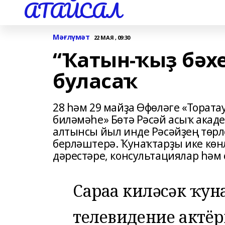
АТАЙСАЛ
Мәғлүмәт
22 МАЯ , 09:30
“Ҡатын-ҡыҙ бәхе
буласаҡ
28 һәм 29 майҙа Өфөләге «Тората
биләмәһе» Бөтә Рәсәй асыҡ акад
алтынсы йыл инде Рәсәйҙең төр
берләштерә. Ҡунаҡтарҙы ике көнл
дәрестәре, консультациялар һәм 
Сараға киләсәк ҡун
телевидение актёр