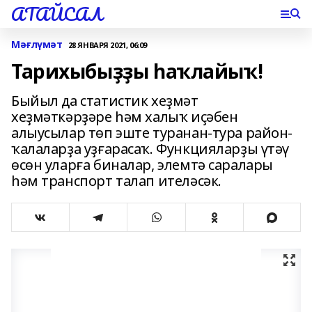
АТАЙСАЛ
Мәғлүмәт
28 ЯНВАРЯ 2021, 06:09
Тарихыбыҙҙы һаҡлайыҡ!
Быйыл да статистик хеҙмәт
хеҙмәткәрҙәре һәм халыҡ иҫәбен
алыусылар төп эште туранан-тура район-
ҡалаларҙа уҙғарасаҡ. Функцияларҙы үтәү
өсөн уларға биналар, элемтә саралары
һәм транспорт талап ителәсәк.