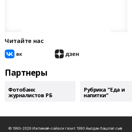
Читайте нас
Партнеры
Фотобанк
Рубрика "Еда и
журналистов РБ
напитки"
© 1990-2026 Ижтимағи-сәйәси гәзит. 1990 йылдан башлап сыға