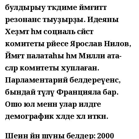
булдырыу тәҡдиме йәмғиәттә
резонанс тыуҙырҙы. Идеяны
Хеҙмәт һәм социаль сәйәсәт
комитеты рәйесе Ярослав Нилов,
Йәмәғәт палатаһы һәм Милли ата-
әсәләр комитеты хуплаған.
Парламентарий белдереүенсә,
бындай түләү Францияла бар.
Ошо юл менән улар илдәге
демографик хәлде хәл иткән.
Шеин йәнә шуны белдерә: 2000