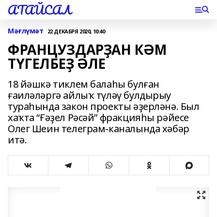
АТАЙСАЛ
Мәғлүмәт
22 ДЕКАБРЯ 2020, 10:40
ФРАНЦУЗДАРҘАН КӘМ
ТҮГЕЛБЕҘ ӘЛЕ
18 йәшкә тиклем балаһы булған
ғаиләләргә айлыҡ түләү булдырыу
тураһында закон проекты әҙерләнә. Был
хаҡта “Ғәҙел Рәсәй” фракцияһы рәйесе
Олег Шеин телеграм-каналында хәбәр
итә.