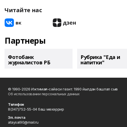
Читайте нас
Партнеры
Фотобанк
Рубрика "Еда и
журналистов РБ
напитки"
© 1990-2026 Ижтимағи-сәйәси гәзит. 1990 йылдан башлап сыға
Об использовании персональных данных
Телефон
8(347)752-55-04 баш мөхәррир
Эл. почта
ataysal90@mail.ru