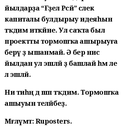
йылдарҙа “Ғәҙел Рәсәй” әсәлек
капиталы булдырыу идеяһын
тәҡдим иткәйне. Ул саҡта был
проектты тормошҡа ашырыуға
берәү ҙә ышанмай. Ә бер нисә
йылдан ул эшләй ҙә башлай һәм әле
лә эшләй.
Ни тиһәң дә шәп тәҡдим. Тормошҡа
ашыуын теләйбеҙ.
Мәғлүмәт: Ruposters.