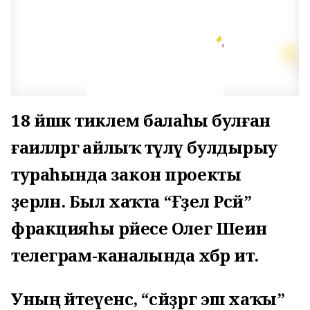
18 йәшкә тиклем балаһы булған
ғаиләләргә айлыҡ түләү булдырыу
тураһында закон проекты
әҙерләнә. Был хаҡта “Ғәҙел Рәсәй”
фракцияһы рәйесе Олег Шеин
телеграм-каналында хәбәр итә.
Уның әйтеүенсә, “әсәйҙәргә эш хаҡы”