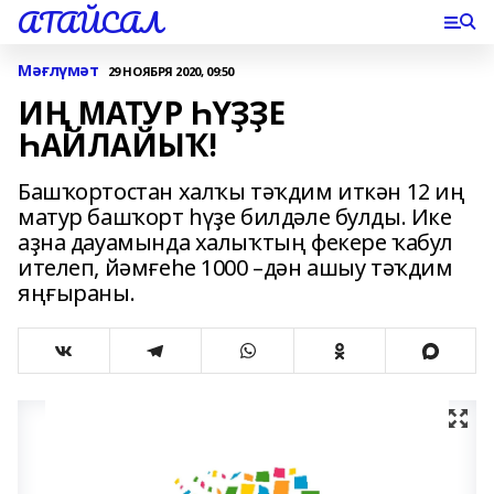
АТАЙСАЛ
Мәғлүмәт
29 НОЯБРЯ 2020, 09:50
ИҢ МАТУР ҺҮҘҘЕ
ҺАЙЛАЙЫҠ!
Башҡортостан халҡы тәҡдим иткән 12 иң
матур башҡорт һүҙе билдәле булды. Ике
аҙна дауамында халыҡтың фекере ҡабул
ителеп, йәмғеһе 1000 –дән ашыу тәҡдим
яңғыраны.