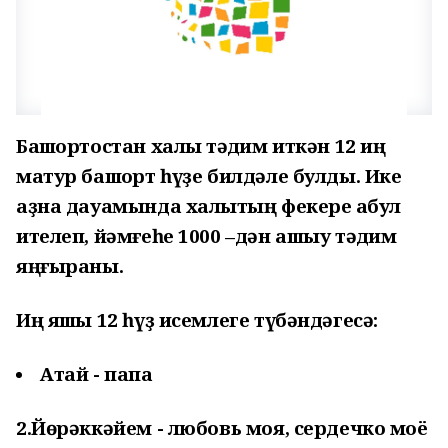
Башҡортостан халҡы тәҡдим иткән 12 иң
матур башҡорт һүҙе билдәле булды. Ике
аҙна дауамында халыҡтың фекере ҡабул
ителеп, йәмғеһе 1000 –дән ашыу тәҡдим
яңғыраны.
Иң яҡшы 12 һүҙ исемлеге түбәндәгесә:
Атай - папа
2.Йөрәккәйем - любовь моя, сердечко моё