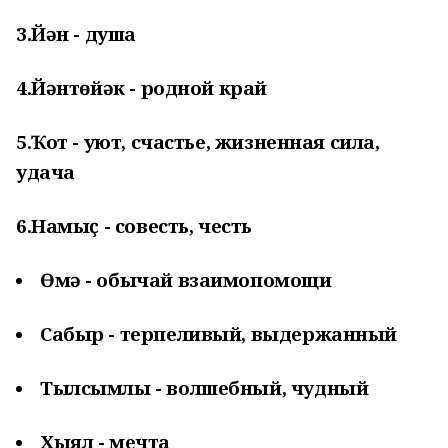
3.Йән - душа
4.Йәнтөйәк - родной край
5.Ҡот - уют, счастье, жизненная сила,
удача
6.Намыҫ - совесть, честь
Өмә - обычай взаимопомощи
Сабыр - терпеливый, выдержанный
Тылсымлы - волшебный, чудный
Хыял - мечта