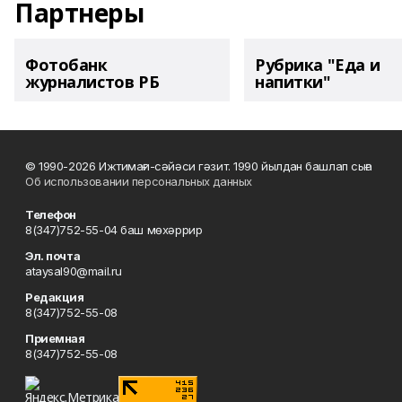
Партнеры
Фотобанк
Рубрика "Еда и
журналистов РБ
напитки"
© 1990-2026 Ижтимағи-сәйәси гәзит. 1990 йылдан башлап сыға
Об использовании персональных данных
Телефон
8(347)752-55-04 баш мөхәррир
Эл. почта
ataysal90@mail.ru
Редакция
8(347)752-55-08
Приемная
8(347)752-55-08