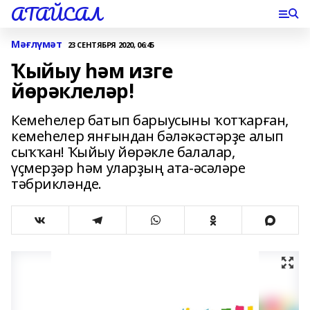
АТАЙСАЛ
Мәғлүмәт
23 СЕНТЯБРЯ 2020, 06:45
Ҡыйыу һәм изге
йөрәклеләр!
Кемеһелер батып барыусыны ҡотҡарған,
кемеһелер янғындан бәләкәстәрҙе алып
сыҡҡан! Ҡыйыу йөрәкле балалар,
үҫмерҙәр һәм уларҙың ата-әсәләре
тәбрикләнде.