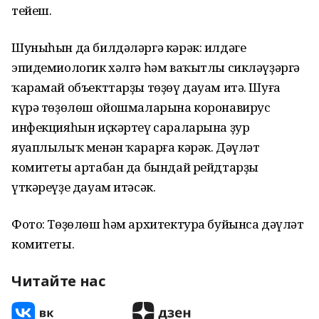
тейеш.
Шуныһын да билдәләргә кәрәк: илдәге
эпидемиологик хәлгә һәм ваҡытлы сикләүҙәргә
ҡарамай объекттарҙы төҙөү дауам итә. Шуға
күрә төҙөлөш ойошмаларына коронавирус
инфекцияһын иҫкәртеү сараларына ҙур
яуаплылыҡ менән ҡарарға кәрәк. Дәүләт
комитеты артабан да бындай рейдтарҙы
үткәреүҙе дауам итәсәк.
Фото: Төҙөлөш һәм архитектура буйынса дәүләт
комитеты.
Читайте нас