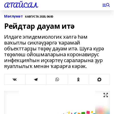
АТАЙСАЛ
Мәғлүмәт
6 АВГУСТА 2020, 06:00
Рейдтар дауам итә
Илдәге эпидемиологик хәлгә һәм
ваҡытлы сикләүҙәргә ҡарамай
объекттарҙы төҙөү дауам итә. Шуға күрә
төҙөлөш ойошмаларына коронавирус
инфекцияһын иҫкәртеү сараларына ҙур
яуаплылыҡ менән ҡарарға кәрәк.