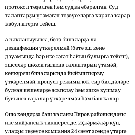
протокол төҙөлгән һәм судҡа ебәрәлгән. Суд
талаптарҙы үтәмәгән төҙөүселәргә ҡарата ҡарар
ҡабул итергә тейеш.
Асыҡланыуынса, бөтә биналарҙа ла
дезинфекция үткәрелмәй (бөтә эш көнө
дауамында һәр ике сәғәт һайын булырға тейеш),
эшселәр шәхси гигиена талаптарын үтәмәй,
көнкүреш биналарында йыйыштырыу
үткәрелмәй, пропуск режимы юҡ, сир билдәләре
булған кешеләрҙе асыҡлау һәм эшкә ҡушмау
буйынса саралар үткәрелмәй һәм башҡалар.
Ошо көндәрҙә баш ҡаланың Киров районындағы
ике майҙансыҡ тикшерелде. Иҫкәрмәләр күп,
уларҙы төҙөүсе компания 24 сәғәт эсендә үтәргә