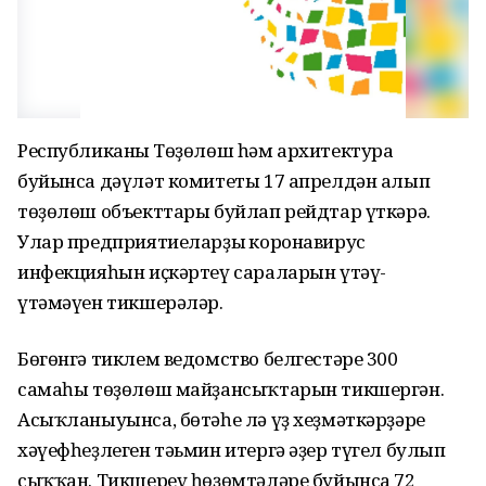
Республиканың Төҙөлөш һәм архитектура
буйынса дәүләт комитеты 17 апрелдән алып
төҙөлөш объекттары буйлап рейдтар үткәрә.
Улар предприятиеларҙың коронавирус
инфекцияһын иҫкәртеү сараларын үтәү-
үтәмәүен тикшерәләр.
Бөгөнгә тиклем ведомство белгестәре 300
самаһы төҙөлөш майҙансыҡтарын тикшергән.
Асыҡланыуынса, бөтәһе лә үҙ хеҙмәткәрҙәре
хәүефһеҙлеген тәьмин итергә әҙер түгел булып
сыҡҡан. Тикшереү һөҙөмтәләре буйынса 72