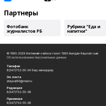
Партнеры
Фотобанк
Рубрика "Еда и
журналистов РБ
напитки"
© 1990-2026 Ижтимағи-сәйәси гәзит. 1990 йылдан башлап сыға
Об использовании персональных данных
Телефон
8(347)752-55-04 баш мөхәррир
Эл. почта
ataysal90@mail.ru
Редакция
8(347)752-55-08
Приемная
8(347)752-55-08