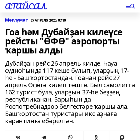
АТАЙСАЛ
Мәғлүмәт
27 АПРЕЛЯ 2020, 07:10
Гоа һәм Дубайҙан килеүсе
рейсты "ӨФӨ" аэропорты
ҡаршы алды
Дубайҙан рейс 26 апрель килде. Һауа
судноһында 117 кеше булып, уларҙың 17-
һе - Башҡортостандан. Гоанан рейс 27
апрель Өфөгә килеп төштө. Был самолетта
162 турист була, уларҙың 37-һе беҙҙең
республиканан. Барыһын да
Роспотребнадзор белгестәре ҡаршы ала.
Башҡортостан туристары ике аҙнаға
карантинға ебәрелгән.