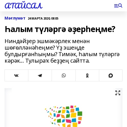
АТАЙСАЛ
Мәғлүмәт
24 МАРТА 2020, 08:05
Һалым түләргә әҙерһеңме?
Ниндәйҙер эшмәкәрлек менән
шөғөлләнәһеңме? Үҙ эшеңде
булдырғанһыңмы? Тимәк, һалым түләргә
кәрәк... Тулыраҡ беҙҙең сайтта.