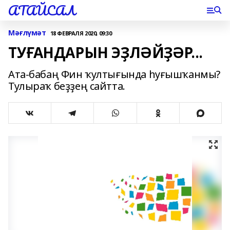
АТАЙСАЛ
Мәғлүмәт
18 ФЕВРАЛЯ 2020, 09:30
ТУҒАНДАРЫН ЭҘЛӘЙҘӘР...
Ата-бабаң Фин ҡултығында һуғышҡанмы?
Тулыраҡ беҙҙең сайтта.