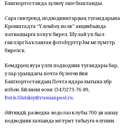
Башҡортостанда эҙләнеү эше башланды.
Сара сиктәрендә, подводниктарҙың туғандарына
Кронштадта “Үлемһеҙ полк” акцияһында
ҡатнашырға хоҡуҡ бирелә. Шулай уҡ был
ғаиләләргә һаҡланған фотоһүрәттәр һәм мәғлүмәттәр
биреләсәк.
Кемдәрҙең яуҙа үлгән подводник туғандары бар,
улар урындағы почта бүлегенә йәки
Башҡортостандың Почта идаралығына хәбәр
итһен. Бәйләнеш өсөн: (347)273-76-89,
Boris.Slutskiy@russianpost.ru
.
Әйткәндәй, разведка-водолаз клубы 700-ҙән ашыу
подводник хаҡында мәғлүмәт табыуға өлгәшкән.