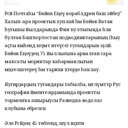
Рәсәй Почтаһы “Бөйөк Еңеү кораблдәренә баш эйәбеҙ”
Халыҡ-ара проектын хуплай һәм Бөйөк Ватан
һуғышы йылдарында Фин ҡултығында һәләк
булған Башҡортостан подводниктарының (һыу
аҫты кәмәһендә хеҙмәт итеүсе) туғандарын эҙләй.
Бөйөк Еңеүҙең 75 йыллығына арналған сара
маҡсаты моряктар ҡаһарманлығын
мәңгеләштереү һәм тарихи хәтерҙе һаҡлау.
Яугирҙарҙың туғандары табылһа, мәғлүмәттәр Рус
география йәмғиәте ярҙамында проектты
тормошҡа ашырыусы Разведка-водолаз
клубына ебәреләсәк.
Әле Рәсәйҙең 45 төбәгендә, шул иҫәптән