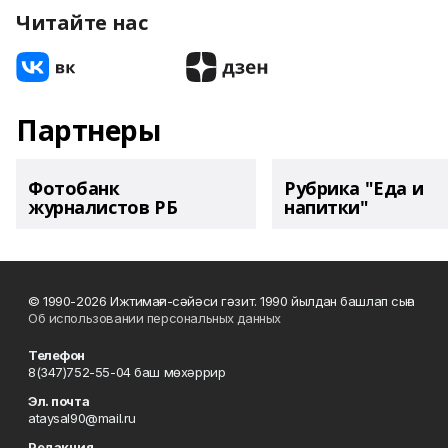
Читайте нас
Партнеры
Фотобанк
Рубрика "Еда и
журналистов РБ
напитки"
© 1990-2026 Ижтимағи-сәйәси гәзит. 1990 йылдан башлап сыға
Об использовании персональных данных
Телефон
8(347)752-55-04 баш мөхәррир
Эл. почта
ataysal90@mail.ru
Редакция