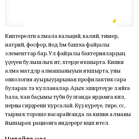
Киптерелгән алмала кальций, калий, тимер,
натрий, фосфор, йод һәм башҡа файҙалы
элементтар бар. Ул файҙалы бактерияларҙың
үҫеүенә булышлыҡ итә, хәтерҙе яҡшырта. Кипкән
алма матдәләр алмашыныуын яҡшырта, уны
онкология ауырыуҙарынан профилактик сара
булараҡ та ҡулланалар. Аҙыҡ эшкәртеүҙе лә яйға
һала, ҡан баҫымы түбән булғанда ярҙамға килә,
нервы сирҙәренән ҡурсалай. Күҙ күреүе, тире, сәс,
тырнаҡ торошо насарайғанда ла кипкән алманы
йышыраҡ рационға индерергә кәңәш ителә.
Читайте нас