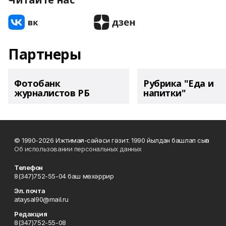
Партнеры
Фотобанк
Рубрика "Еда и
журналистов РБ
напитки"
© 1990-2026 Ижтимағи-сәйәси гәзит. 1990 йылдан башлап сыға
Об использовании персональных данных
Телефон
8(347)752-55-04 баш мөхәррир
Эл. почта
ataysal90@mail.ru
Редакция
8(347)752-55-08