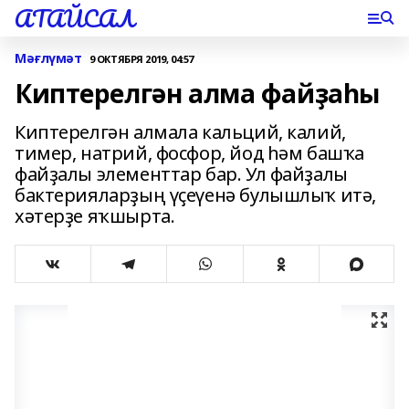
АТАЙСАЛ
Мәғлүмәт
9 ОКТЯБРЯ 2019, 04:57
Киптерелгән алма файҙаһы
Киптерелгән алмала кальций, калий,
тимер, натрий, фосфор, йод һәм башҡа
файҙалы элементтар бар. Ул файҙалы
бактерияларҙың үҫеүенә булышлыҡ итә,
хәтерҙе яҡшырта.