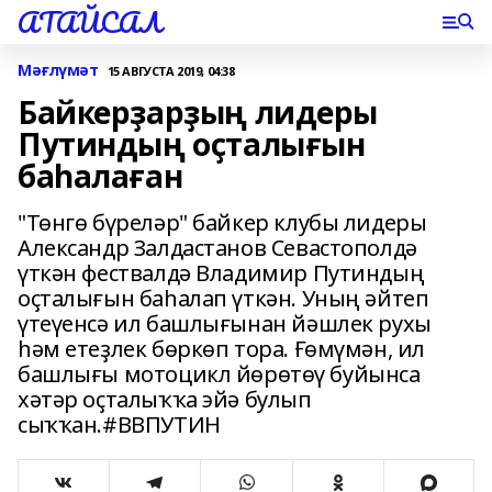
АТАЙСАЛ
Мәғлүмәт
15 АВГУСТА 2019, 04:38
Байкерҙарҙың лидеры
Путиндың оҫталығын
баһалаған
"Төнгө бүреләр" байкер клубы лидеры
Александр Залдастанов Севастополдә
үткән фествалдә Владимир Путиндың
оҫталығын баһалап үткән. Уның әйтеп
үтеүенсә ил башлығынан йәшлек рухы
һәм етеҙлек бөркөп тора. Ғөмүмән, ил
башлығы мотоцикл йөрөтөү буйынса
хәтәр оҫталыҡҡа эйә булып
сыҡҡан.#ВВПУТИН