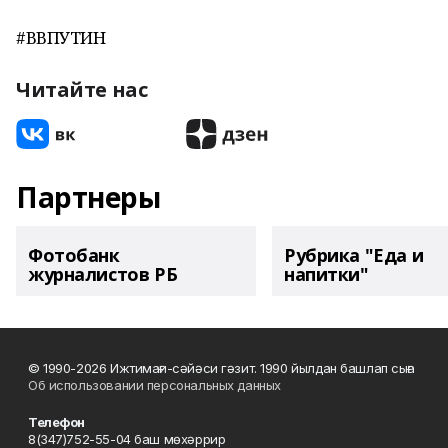
#ВВПУТИН
Читайте нас
Партнеры
Фотобанк
Рубрика "Еда и
журналистов РБ
напитки"
© 1990-2026 Ижтимағи-сәйәси гәзит. 1990 йылдан башлап сыға
Об использовании персональных данных
Телефон
8(347)752-55-04 баш мөхәррир