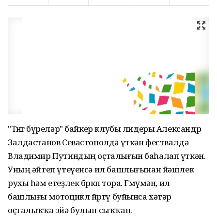
"Төнгө бүреләр" байкер клубы лидеры Александр
Залдастанов Севастополдә үткән фествалдә
Владимир Путиндың оҫталығын баһалап үткән.
Уның әйтеп үтеүенсә ил башлығынан йәшлек
рухы һәм етеҙлек бөркөп тора. Ғөмүмән, ил
башлығы мотоцикл йөрөтөү буйынса хәтәр
оҫталыҡҡа эйә булып сыҡҡан.