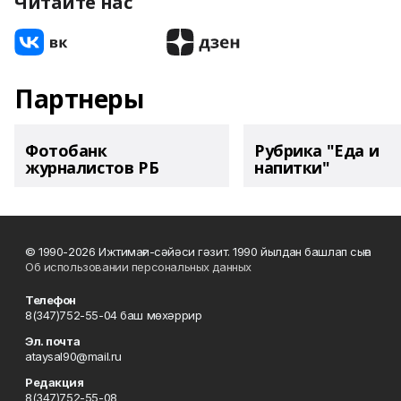
Читайте нас
Партнеры
Фотобанк
Рубрика "Еда и
журналистов РБ
напитки"
© 1990-2026 Ижтимағи-сәйәси гәзит. 1990 йылдан башлап сыға
Об использовании персональных данных
Телефон
8(347)752-55-04 баш мөхәррир
Эл. почта
ataysal90@mail.ru
Редакция
8(347)752-55-08