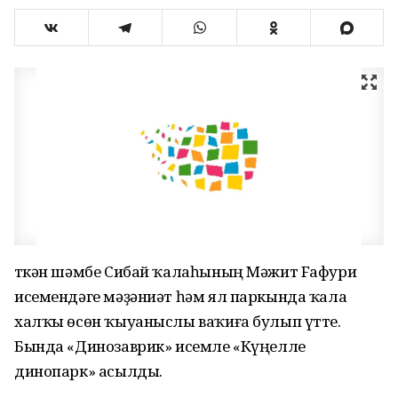
Үткән шәмбе Сибай ҡалаһының Мәжит Fафури
исемендәге мәҙәниәт һәм ял паркында ҡала
халҡы өсөн ҡыуаныслы ваҡиға булып үтте.
Бында «Динозаврик» исемле «Күңелле
динопарк» асылды.