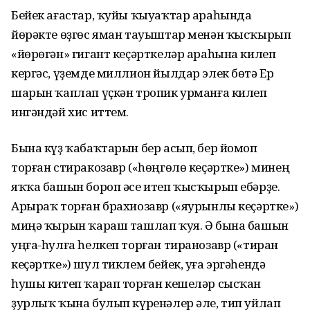
Бейек ағастар, ҡуйы ҡыуаҡтар араһында
йөрәкте өҙгөс яман тауыштар менән ҡысҡырып
«йөрөгән» гигант кеҫәрткеләр араһына килеп
кергәс, үҙемде миллион йылдар элек бөтә Ер
шарын ҡаплап үҫкән тропик урманға килеп
ингәндәй хис иттем.
Бына күҙ ҡабаҡтарын бер асып, бер йомоп
торған стиракозавр («һөңгөлө кеҫәртке») минең
яҡҡа башын бороп әсе итеп ҡысҡырып ебәрҙе.
Арыраҡ торған брахиозавр («яурынлы кеҫәртке»)
миңә ҡырын ҡараш ташлап ҡуя. Ә бына башын
уңға-һулға һелкеп торған тиранозавр («тиран
кеҫәртке») шул тиклем бейек, уға эргәһендә
һушы китеп ҡарап торған кешеләр сысҡан
ҙурлыҡ ҡына булып күренәлер әле, тип уйлап