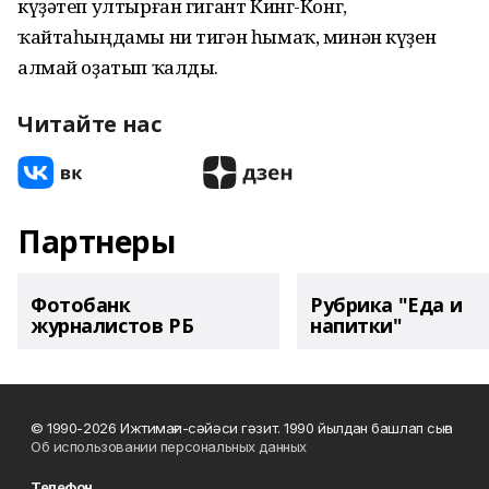
күҙәтеп ултырған гигант Кинг-Конг,
ҡайтаһыңдамы ни тигән һымаҡ, минән күҙен
алмай оҙатып ҡалды.
Читайте нас
Партнеры
Фотобанк
Рубрика "Еда и
журналистов РБ
напитки"
© 1990-2026 Ижтимағи-сәйәси гәзит. 1990 йылдан башлап сыға
Об использовании персональных данных
Телефон