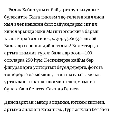
—Радик Хәбир улы сибайҙарға ҙур ҡыуаныс
бүләк итте. Быға тиклем тиҫ-тәләгән миллион
йыл элек йәшәгән был хайуандарҙы сит ил
киноларында йәки Магнитогорскиға барып
ҡына ҡарай ала инек, хәҙер үҙебеҙҙә эшләй.
Балалар өсөн ниндәй шатлыҡ! Билеттәр ҙә
артыҡ ҡиммәт түгел: балалар өсөн—100,
ололарға 250 һум. Кескәйҙәрҙе ҡайһы бер
фигураларға ултыртып бәүелдерергә, фотоға
төшөрөргә лә мөмкин,—тип шатлығы менән
уртаҡлашты ҡала хакимиәтенең мәҙәниәт
бүлеге баш белгесе Сажидә Fәниева.
Динопарктан сығыр алдынан, киткем килмәй,
артыма әйләнеп ҡараным. Дүрт аяҡлап бөтәһен