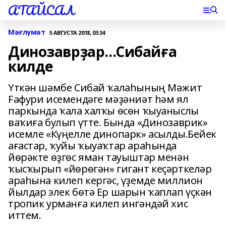
АТАЙСАЛ
Мәғлүмәт
5 АВГУСТА 2018, 03:34
Динозаврҙар...Сибайға
килде
Үткән шәмбе Сибай ҡалаһының Мәжит
Fафури исемендәге мәҙәниәт һәм ял
паркында ҡала халҡы өсөн ҡыуаныслы
ваҡиға булып үтте. Бында «Динозаврик»
исемле «Күңелле динопарк» асылды.Бейек
ағастар, ҡуйы ҡыуаҡтар араһында
йөрәкте өҙгөс яман тауыштар менән
ҡысҡырып «йөрөгән» гигант кеҫәрткеләр
араһына килеп кергәс, үҙемде миллион
йылдар элек бөтә Ер шарын ҡаплап үҫкән
тропик урманға килеп ингәндәй хис
иттем.