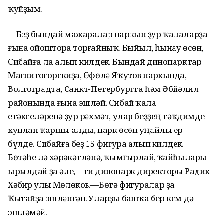
ҡуйҙым.
—Беҙ бындай мажаралар паркын ҙур ҡалаларҙа
ғына ойоштора торғайныҡ. Быйыл, һынау өсөн,
Сибайға ла алып килдек. Бындай динопарктар
Магнитогорскиҙа, Өфөлә Яҡутов паркында,
Волгоградта, Санкт-Петербургта һәм Әбйәлил
районында ғына эшләй. Сибай ҡала
етәкселәренә ҙур рәхмәт, улар беҙҙең тәҡдимде
хуплап ҡаршы алды, парк өсөн уңайлы ер
бүлде. Сибайға беҙ 15 фигура алып килдек.
Бөтәһе лә хәрәкәтләнә, ҡымғырлай, ҡайһылары
ырылдай ҙа әле,—ти динопарк директоры Радик
Хәбир улы Мөлөков.—Бөтә фигуралар ҙа
Ҡытайҙа эшләнгән. Уларҙы башҡа бер кем дә
эшләмәй.