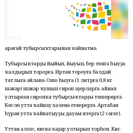
Ҡарағай тубырсыҡтарынан ҡайнатма
Тубырсыҡтарҙы йыйып, йыуып, бер төнгә һыуҙа
ҡалдырып торорға. Иртән тороуға балдай
татлыға әйләнә. Ошо һыуға (1 литрға 0,8 кг
шәкәр) шәкәр ҡушып сироп әҙерләргә. Ҡайнап
ултырған сиропҡа тубырсыҡтарҙы төшөрөргә.
Көслө утта ҡайнау хәленә еткерергә. Артабан
һүрән утта ҡайнатыуҙы дауам итергә (2 сәғәт).
Уттан алғас, кискә ҡәҙәр ултырып торһон. Кис