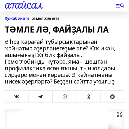
АТАЙСАЛ
Хужабикәгә
26 МАЯ 2020, 08:35
ТӘМЛЕ ЛӘ, ФАЙҘАЛЫ ЛА
Ә һеҙ ҡарағай тубырсыҡтарынан
ҡайнатма әҙерләнегеҙме әле? Юҡ икән,
ашығығыҙ! Ул бик файҙалы.
Гемоглобинды күтәрә, яман шештән
профилактика өсөн яҡшы, тын юлдары
сирҙәре менән көрәшә. Ә ҡайнатманы
нисек әҙерләргә? Беҙҙең сайтта уҡығыҙ.