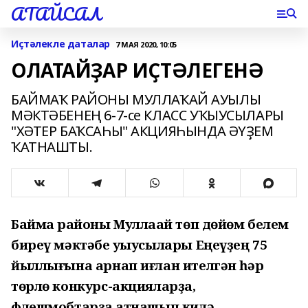
АТАЙСАЛ
Иҫтәлекле даталар
7 МАЯ 2020, 10:05
ОЛАТАЙҘАР ИҪТӘЛЕГЕНӘ
БАЙМАҠ РАЙОНЫ МУЛЛАҠАЙ АУЫЛЫ
МӘКТӘБЕНЕҢ 6-7-се КЛАСС УҠЫУСЫЛАРЫ
"ХӘТЕР БАҠСАҺЫ" АКЦИЯҺЫНДА ӘҮҘЕМ
ҠАТНАШТЫ.
Баймаҡ районы Муллаҡай төп дөйөм белем
биреү мәктәбе уҡыусылары Еңеүҙең 75
йыллығына арнап иғлан ителгән һәр
төрлө конкурс-акцияларҙа,
флешмобтарҙа ҡатнашып килә.