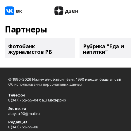
Партнеры
Фотобанк
Рубрика "Еда и
журналистов РБ
напитки"
© 1990-2026 Ижтимағи-сәйәси гәзит. 1990 йылдан башлап сыға
Об использовании персональных данных
Телефон
8(347)752-55-04 баш мөхәррир
Эл. почта
ataysal90@mail.ru
Редакция
8(347)752-55-08