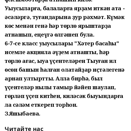
Уҡыусыларға, балаларға ярҙам иткән ата -
әсәләргә, туғандарына ҙур рәхмәт. Күмәк
көс менән генә һәр төрлө ярыштарҙа
ҡатнашып, еңеүгә өлгәшеп була.
6-7-се класс уҡыусылары "Хәтер баҡсаһы"
исемле акцияла әүҙем ҡатнашты, һәр
төрлө ағас, ҡыуаҡ үҫентеләрен Тыуған ил
өсөн башын һалған олатайҙар иҫтәлегенә
арнап ултыртты. Алла бирһә, был
үҫентеләр ныҡлы тамыр йәйеп шаулап,
гөрләп үҫеп китһен, киләсәк быуындарға
ла сәләм еткереп торһон.
З.Яҡшыбаева.
Читайте нас