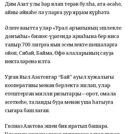
Дим Азат улы һәр яҡлап терәк булһа, ата-әсәһе,
ҡайны-ҡәйнәһе лә уларға ҙур ярҙам күрһәтә.
Әлеге ваҡытта улар «Урал аръяғының эшлекле
донъяһы» бизнес-үҙәгендә аҙнаһына бер нисә
тапҡыр 700 литрға яҡын эсемлекте шешәләргә
ҡойоп, Сибай, Баймаҡ, Өфө ҡалаларының сауҙа
нөктәләренә илтә.
Уҙған йыл Азатовтар “Бай” ауыл хужалығы
кооперативы менән берлектә эшләп, улар
етештергән милли ризыҡтарҙы—ҡорот, ҡомалаҡ
әсеткеһе, талҡанды буҙа менән ҡуша һатыуға
сығара башлаған.
Гөлназ Азатова эшен бик яратып башҡара.