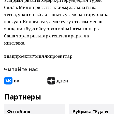
Уларҙың ризығы хәҙер күптәрҙең өҫтәл түрен
биләй. Милли ризыҡты ҡалабыҙ халҡына ғына
түгел, унан ситкә лә танытыуы менән ғорурлана
эшҡыуар. Киләсәктә ул махсус үҙ заказы менән
эшләнгән буҙа ҡойоу ҡоролмаһы һатып алырға,
башҡа төрлө ризыҡтар етештеп ҡарарға ла
ниәтләнә.
#нацпроекты#миллипроекттар
Читайте нас
Партнеры
Фотобанк
Рубрика "Еда и