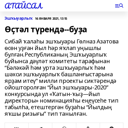
АТАЙСАЛ
Эшҡыуарлыҡ
16 ЯНВАРЯ 2021, 13:15
Өҫтәл түрендә--буҙа
Сибай ҡалаһы эшҡыуары Гөлназ Азатова
өсөн уҙған йыл һәр яҡлап уңышлы
булған.Республиканың Эшҡыуарлыҡ
буйынса дәүләт комитеты тарафынан
“Бәләкәй һәм урта эшҡыуарлыҡ һәм
шәхси эшҡыуарлыҡ башланғыстарына
ярҙам итеү” милли проекты сиктәрендә
ойошторолған “Йыл эшҡыуары-2020”
конкурсында ул «Ҡатын-ҡыҙ—йыл
директоры» номинацияһы еңеүсеһе тип
табылһа, етештергән буҙаһы “Йылдың
яҡшы ризығы” тип танылған.