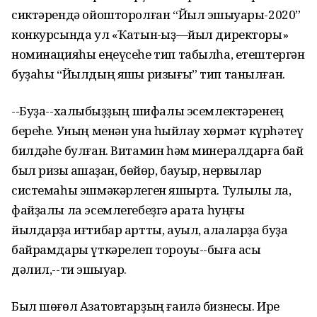
сиктәрендә ойошторолған “Йыл эшҡыуары-2020”
конкурсында ул «Ҡатын-ҡыҙ—йыл директоры»
номинацияһы еңеүсеһе тип табылһа, етештергән
буҙаһы “Йылдың яҡшы ризығы” тип танылған.
--Буҙа--халҡыбыҙҙың шифалы эсемлектәренең
береһе. Уның менән ҡунаҡ һыйлау хөрмәт күрһәтеү
билдәһе булған. Витамин һәм минералдарға бай
был ризыҡ ашҡаҙан, бөйөр, бауыр, нервылар
системаһы эшмәкәрлеген яҡшырта. Туҡлыҡлы ла,
файҙалы ла эсемлегебеҙгә ҡарата һуңғы
йылдарҙа иғтибар артты, ауыл, ҡалаларҙа буҙа
байрамдары үткәрелеп тороуы--быға асыҡ
дәлил,--ти эшҡыуар.
Был шөғөл Азатовтарҙың ғаилә бизнесы. Ире