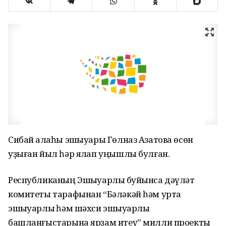
Сибай ҡалаһы эшҡыуары Гөлназ Азатова өсөн
уҙыған йыл һәр яҡлап уңышлы булған.
Республиканың Эшҡыуарлыҡ буйынса дәүләт
комитеты тарафынан “Бәләкәй һәм урта
эшҡыуарлыҡ һәм шәхси эшҡыуарлыҡ
башланғыстарына ярҙам итеү” милли проекты