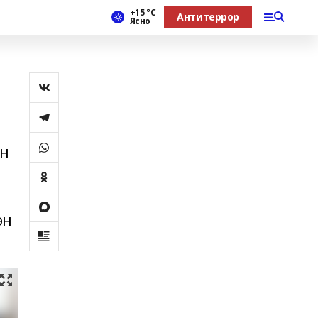
+15 °С
Антитеррор
Ясно
ен
өн