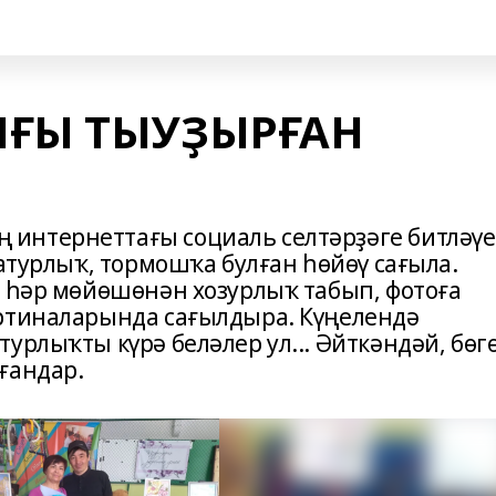
ЫҒЫ ТЫУҘЫРҒАН
интернеттағы социаль селтәрҙәге битләү
матурлыҡ, тормошҡа булған һөйөү сағыла.
ң һәр мөйөшөнән хозурлыҡ табып, фотоға
артиналарында сағылдыра. Күңелендә
урлыҡты күрә беләлер ул... Әйткәндәй, бөг
ғандар.