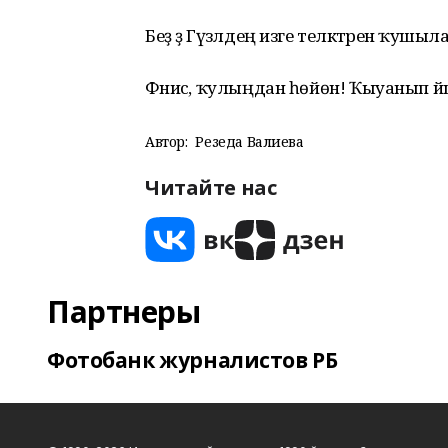
Беҙ ҙә Гүзәлдең изге теләктәренә ҡушыл
Фәнисә, ҡулыңдан һөйөн! Ҡыуанып йә
Автор:
Резеда Валиева
Читайте нас
Партнеры
Фотобанк журналистов РБ