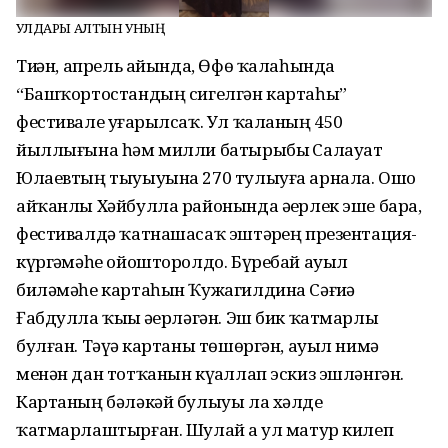
ҠУЛДАРЫ АЛТЫН УНЫҢ
Тиҙҙән, апрель айында, Өфө ҡалаһында
“Башҡортостандың сигелгән картаһы”
фестивале уҙғарылсаҡ. Ул ҡаланың 450
йыллығына һәм милли батырыбыҙ Салауат
Юлаевтың тыуыуына 270 тулыуға арнала. Ошо
айҡанлы Хәйбулла районында әҙерлек эше бара,
фестивалдә ҡатнашасаҡ эштәрҙең презентация-
күргәҙмәһе ойошторолдо. Бүребай ауыл
биләмәһе картаһын Ҡужагилдина Сәғиҙә
Ғабдулла ҡыҙы әҙерләгән. Эш бик ҡатмарлы
булған. Тәүҙә картаны төшөргән, ауыл нимә
менән дан тотҡанын күҙаллап эскиз эшләнгән.
Картаның бәләкәй булыуы ла хәлде
ҡатмарлаштырған. Шулай ҙа ул матур килеп