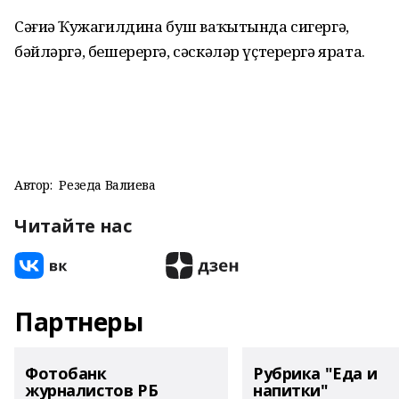
Сәғиҙә Ҡужагилдина буш ваҡытында сигергә,
бәйләргә, бешерергә, сәскәләр үҫтерергә ярата.
Автор:
Резеда Валиева
Читайте нас
Партнеры
Фотобанк
Рубрика "Еда и
журналистов РБ
напитки"