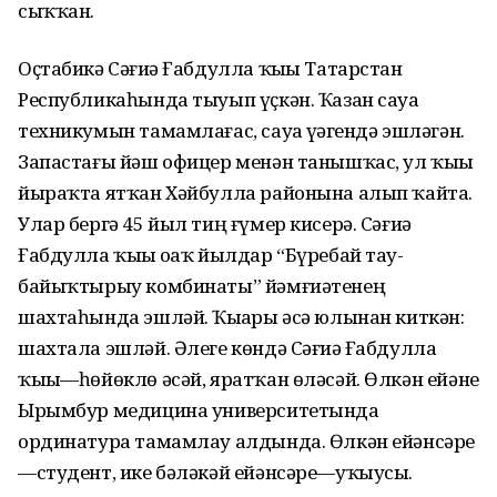
сыҡҡан.
Оҫтабикә Сәғиҙә Ғабдулла ҡыҙы Татарстан
Республикаһында тыуып үҫкән. Ҡазан сауҙа
техникумын тамамлағас, сауҙа үҙәгендә эшләгән.
Запастағы йәш офицер менән танышҡас, ул ҡыҙҙы
йыраҡта ятҡан Хәйбулла районына алып ҡайта.
Улар бергә 45 йыл тиң ғүмер кисерә. Сәғиҙә
Ғабдулла ҡыҙы оҙаҡ йылдар “Бүребай тау-
байыҡтырыу комбинаты” йәмғиәтенең
шахтаһында эшләй. Ҡыҙҙары әсә юлынан киткән:
шахтала эшләй. Әлеге көндә Сәғиҙә Ғабдулла
ҡыҙы—һөйөклө әсәй, яратҡан өләсәй. Өлкән ейәне
Ырымбур медицина университетында
ординатура тамамлау алдында. Өлкән ейәнсәре
—студент, ике бәләкәй ейәнсәре—уҡыусы.