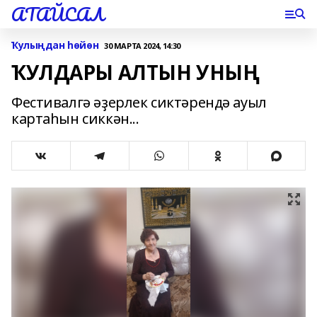
АТАЙСАЛ
Ҡулыңдан һөйөн
30 МАРТА 2024, 14:30
ҠУЛДАРЫ АЛТЫН УНЫҢ
Фестивалгә әҙерлек сиктәрендә ауыл
картаһын сиккән...