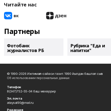
Читайте нас
Партнеры
Фотобанк
Рубрика "Еда и
журналистов РБ
напитки"
© 1990-2026 Ижтимағи-сәйәси гәзит. 1990 йылдан башлап сыға
Об использовании персональных данных
Телефон
8(347)752-55-04 баш мөхәррир
Эл. почта
ataysal90@mail.ru
Редакция