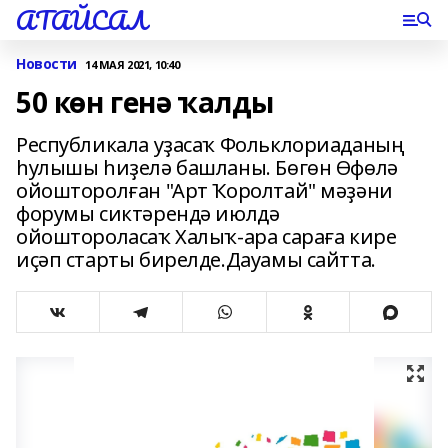
АТАЙСАЛ
Новости
14 МАЯ 2021, 10:40
50 көн генә ҡалды
Республикала уҙасаҡ Фольклориаданың
һулышы һиҙелә башланы. Бөгөн Өфөлә
ойошторолған "Арт Ҡоролтай" мәҙәни
форумы сиктәрендә июлдә
ойоштороласаҡ Халыҡ-ара сараға кире
иҫәп старты бирелде.Дауамы сайтта.