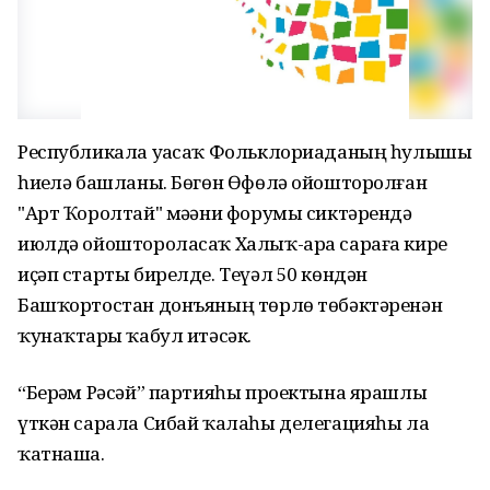
Республикала уҙасаҡ Фольклориаданың һулышы
һиҙелә башланы. Бөгөн Өфөлә ойошторолған
"Арт Ҡоролтай" мәҙәни форумы сиктәрендә
июлдә ойоштороласаҡ Халыҡ-ара сараға кире
иҫәп старты бирелде. Теүәл 50 көндән
Башҡортостан донъяның төрлө төбәктәренән
ҡунаҡтарҙы ҡабул итәсәк.
“Берҙәм Рәсәй” партияһы проектына ярашлы
үткән сарала Сибай ҡалаһы делегацияһы ла
ҡатнаша.