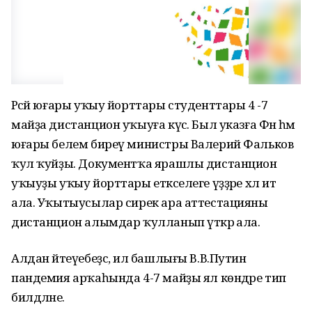
Рәсәй юғары уҡыу йорттары студенттары 4 -7
майҙа дистанцион уҡыуға күсә. Был указға Фән һәм
юғары белем биреү министры Валерий Фальков
ҡул ҡуйҙы. Документҡа ярашлы дистанцион
уҡыуҙы уҡыу йорттары етәкселеге үҙҙәре хәл итә
ала. Уҡытыусылар сирек ара аттестацияны
дистанцион алымдар ҡулланып үткәрә ала.
Алдан әйтеүебеҙсә, ил башлығы В.В.Путин
пандемия арҡаһында 4-7 майҙы ял көндәре тип
билдәләне.