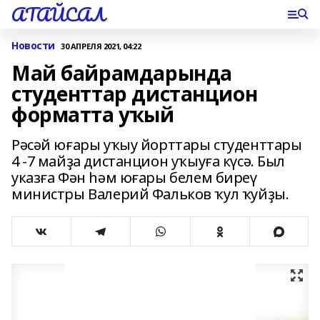
АТАЙСАЛ
Новости
30 АПРЕЛЯ 2021, 04:22
Май байрамдарында
студенттар дистанцион
форматта уҡый
Рәсәй юғары уҡыу йорттары студенттары
4 -7 майҙа дистанцион уҡыуға күсә. Был
указға Фән һәм юғары белем биреү
министры Валерий Фальков ҡул ҡуйҙы.