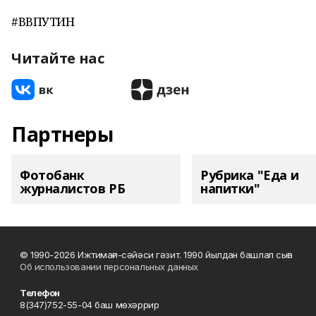
#ВВПУТИН
Читайте нас
Партнеры
Фотобанк
Рубрика "Еда и
журналистов РБ
напитки"
© 1990-2026 Ижтимағи-сәйәси гәзит. 1990 йылдан башлап сыға
Об использовании персональных данных
Телефон
8(347)752-55-04 баш мөхәррир