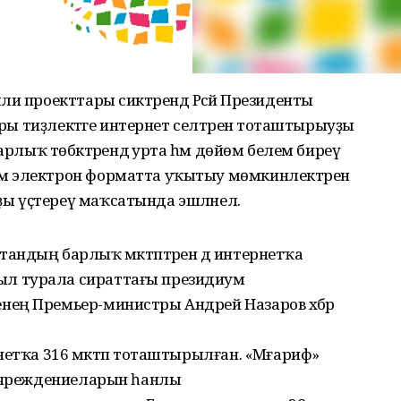
и проекттары сиктәрендә Рәсәй Президенты
ары тиҙлектәге интернет селтәренә тоташтырыуҙы
арлыҡ төбәктәрендә урта һәм дөйөм белем биреү
м электрон форматта уҡытыу мөмкинлектәрен
 үҫтереү маҡсатында эшләнелә.
ндың барлыҡ мәктәптәрен дә интернетҡа
л турала сираттағы президиум
ең Премьер-министры Андрей Назаров хәбәр
нетҡа 316 мәктәп тоташтырылған. «Мәғариф»
 учреждениеларын һанлы