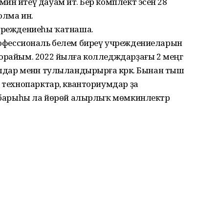
н итеү дауам итә. Бер комплект эсенә 28
лма инә.
учреждениеһы ҡатнаша.
та профессиональ белем биреү учреждениеларын
орайым. 2022 йылға колледждарҙағы 2 меңгә
лдар менән тулыландырырға кәрәк. Бынан тыш
: технопарктар, кванториумдар ҙа
ң барыһы ла йөрөй алырлыҡ мөмкинлектәр