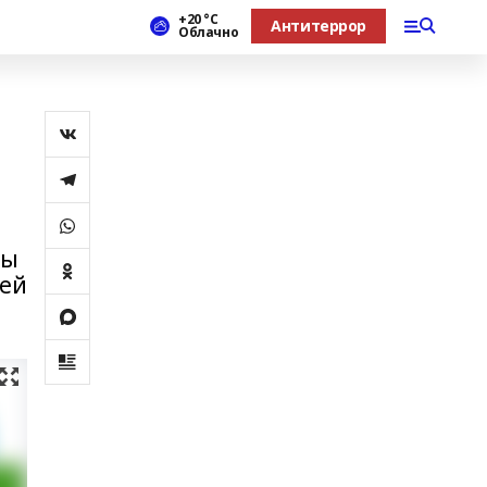
+20 °С
Антитеррор
Облачно
ғы
рей