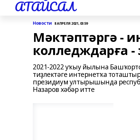
АТАЙСАЛ
Новости
8 АПРЕЛЯ 2021, 03:59
Мәктәптәргә - и
колледждарға -
2021-2022 уҡыу йылына Башҡорт
тиҙлектәге интернетҡа тоташты
президиум ултырышында респуб
Назаров хәбәр итте