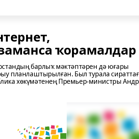
нтернет,
 заманса ҡорамалдар
остандың барлыҡ мәктәптәрен дә юғары
рыу планлаштырылған. Был турала сиратта
лика хөкүмәтенең Премьер-министры Анд