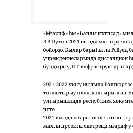
«Мәғариф» һәм «Һанлы иҡтисад» милл
В.В.Путин 2021 йылда мәктәптәрҙе юғ
бойорҙо. Былар барыһы ла Рәсәйҙең б
учреждениеларында дистанцион һә
булдырыу, ИТ-инфраструктураларҙы
2021-2022 уҡыу йылына Башҡортоста
тоташтырыу планлаштырылған. Бы
ултырышында республика хөкүмәтен
итте.
2021 йылда юғары тиҙлектәге интер
милли проекты сиктәрендә мәғариф