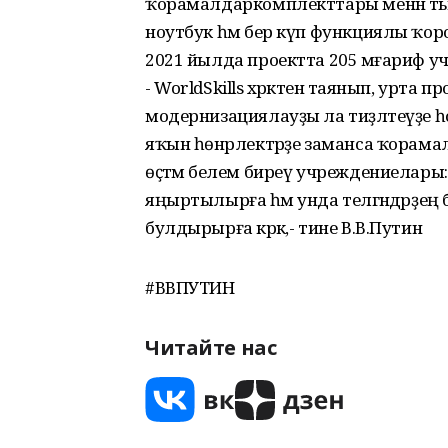
ҡорамалдаркомплекттары менән тәьми
ноутбук һәм бер күп функциялы ҡоро
2021 йылда проектта 205 мәғариф 
- WorldSkills хәрәкәтенә таянып, ур
модернизациялауҙы ла тиҙләтеүҙе һ
яҡын һөнәрлектәрҙе заманса ҡорама
өҫтәмә белем биреү учреждениелары
яңыртылырға һәм унда теләгәндәрҙе
булдырырға кәрәк,- тине В.В.Путин
#ВВПУТИН
Читайте нас