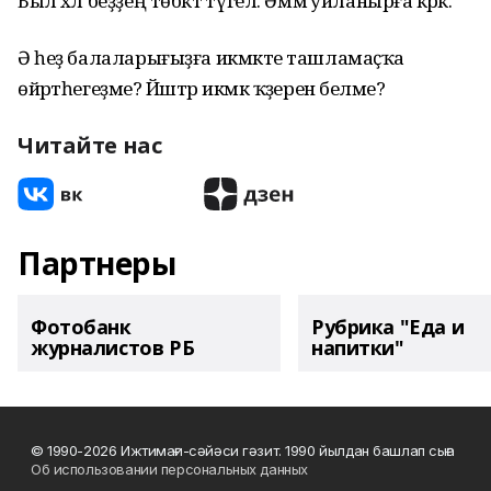
Был хәл беҙҙең төбәктә түгел. Әммә уйланырға кәрәк.
Ә һеҙ балаларығыҙға икмәкте ташламаҫҡа
өйрәтһегеҙме? Йәштәр икмәк ҡәҙерен беләме?
Читайте нас
Партнеры
Фотобанк
Рубрика "Еда и
журналистов РБ
напитки"
© 1990-2026 Ижтимағи-сәйәси гәзит. 1990 йылдан башлап сыға
Об использовании персональных данных