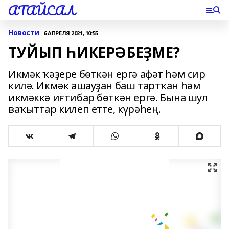
АТАЙСАЛ
Новости
6 АПРЕЛЯ 2021, 10:55
ТУЙЫП ҺИКЕРӘБЕҘМЕ?
Икмәк ҡәҙере бөткән ергә афәт һәм сир
килә. Икмәк ашауҙан баш тартҡан һәм
икмәккә иғтибар бөткән ергә. Бына шул
ваҡыттар килеп етте, күрәһең.