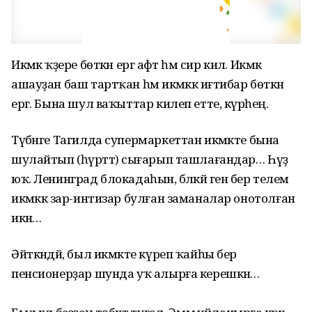
Икмәк ҡәҙере бөткән ергә афәт һәм сир килә. Икмәк
ашауҙан баш тартҡан һәм икмәккә иғтибар бөткән
ергә. Бына шул ваҡыттар килеп етте, күрәһең.
Түбәнге Тагилда супермаркеттан икмәкте бына
шулайтып (һүрәттә) сығарып ташлағандар… Һүҙ
юҡ. Ленинград блокадаһын, бәләкәй генә бер телем
икмәккә зар-интизар булған заманалар онотолған
икән…
Әйткәндәй, был икмәкте күреп ҡайһы бер
пенсионерҙар шунда уҡ алырға керешкән…