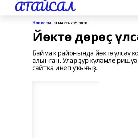
АТАЙСАЛ
Новости
31 МАРТА 2021, 10:30
Йөктө дөрөҫ үл
Баймаҡ районында йөктө үлсәү к
алынған. Улар ҙур күләмле ришү
сайтҡа инеп уҡығыҙ.