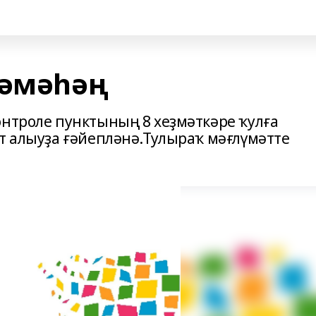
сәмәһәң
онтроле пунктының 8 хеҙмәткәре ҡулға
әт алыуҙа ғәйепләнә.Тулыраҡ мәғлүмәтте