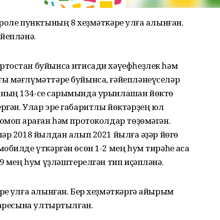
роле пунктының 8 хеҙмәткәре ҡулға алынған.
йепләнә.
тостан буйынса иҡтисади хәүефһеҙлек һәм
ы мәғлүмәттәре буйынса, ғәйепләнеүселәр
ның 134-се саҡрымында урынлашҡан йөктө
ргән. Улар эре габаритлы йөктәрҙең юл
моп ҡараған һәм протоколдар төҙөмәгән.
әр 2018 йылдан алып 2021 йылға ҡәҙәр йөгө
обилде үткәргән өсөн 1-2 мең һум тирәһе аҡса
29 мең һум үҙләштерелгән тип иҫәпләнә.
е ҡулға алынған. Бер хеҙмәткәргә айырым
 аресына ултыртылған.