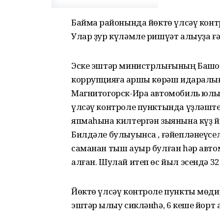
Баймаҡ районында йөктө үлсәү конт
Улар ҙур күләмле ришүәт алыуҙа ғә
Эске эштәр министрлығының Башҡор
коррупцияға ҡаршы көрәш идаралығ
Магнитогорск-Ира автомобиль юлы
үлсәү контроле пунктында үҙләште
япмаһына килтергән зыянына күҙ йо
Билдәле булыуынса , ғәйепләнеүсел
саманан тыш ауыр булған һәр автом
алған. Шулай итеп өс йыл эсендә 3
Йөктө үлсәү контроле пункты мөдир
эштәр ҡылыу сикләнһә, 6 кеше йорт