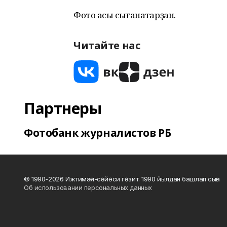
Фото асыҡ сығанаҡтарҙан.
Читайте нас
Партнеры
Фотобанк журналистов РБ
© 1990-2026 Ижтимағи-сәйәси гәзит. 1990 йылдан башлап сыға
Об использовании персональных данных