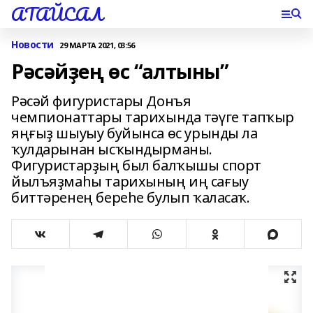
АТАЙСАЛ
Новости
29 МАРТА 2021, 03:56
Рәсәйҙең өс “алтыны”
Рәсәй фигуристары Донъя
чемпионаттары тарихында тәүге тапҡыр
яңғыҙ шыуыу буйынса өс урынды ла
ҡулдарынан ысҡындырманы.
Фигуристарҙың был балҡышы спорт
йылъяҙмаһы тарихының иң сағыу
биттәренең береһе булып ҡаласаҡ.