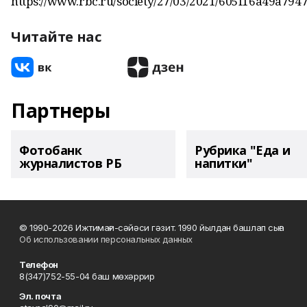
https://www.rbc.ru/society/27/03/2021/605f16a49a79
Читайте нас
Партнеры
Фотобанк
Рубрика "Еда и
журналистов РБ
напитки"
© 1990-2026 Ижтимағи-сәйәси гәзит. 1990 йылдан башлап сыға
Об использовании персональных данных
Телефон
8(347)752-55-04 баш мөхәррир
Эл. почта