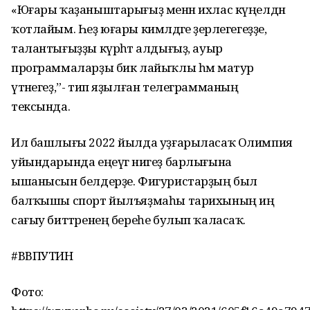
«Юғары ҡаҙаныштарығыҙ менән ихлас күңелдән
ҡотлайым. Һеҙ юғары кимәлдәге әҙерлегегеҙҙе,
талантығыҙҙы күрһәтә алдығыҙ, ауыр
программаларҙы бик лайыҡлы һәм матур
үтәнегеҙ,”- тип яҙылған телеграмманың
тексында.
Ил башлығы 2022 йылда уҙғарыласаҡ Олимпия
уйындарында еңеүгә нигеҙ барлығына
ышанысын белдерҙе. Фигуристарҙың был
балҡышы спорт йылъяҙмаһы тарихының иң
сағыу биттәренең береһе булып ҡаласаҡ.
#ВВПУТИН
Фото: