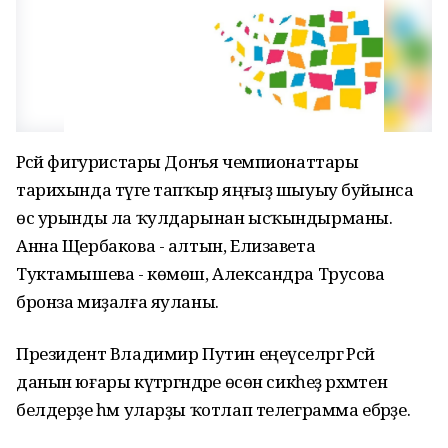
Рәсәй фигуристары Донъя чемпионаттары
тарихында тәүге тапҡыр яңғыҙ шыуыу буйынса
өс урынды ла ҡулдарынан ысҡындырманы.
Анна Щербакова - алтын, Елизавета
Туктамышева - көмөш, Александра Трусова
бронза миҙалға яуланы.
Президент Владимир Путин еңеүселәргә Рәсәй
данын юғары күтәргәндәре өсөн сикһеҙ рәхмәтен
белдерҙе һәм уларҙы ҡотлап телеграмма ебәрҙе.