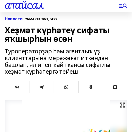
АТАЙСАЛ
Новости
26 МАРТА 2021, 04:27
Хеҙмәт күрһәтеү сифаты
яҡшырһын өсөн
Туроператорҙар һәм агентлыҡ үҙ
клиенттарына мөрәжәғәт иткәндән
башлап, ял итеп ҡайтҡансы сифатлы
хеҙмәт күрһәтергә тейеш