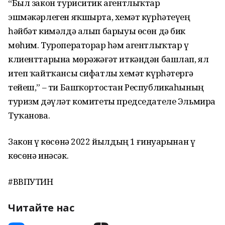
“Был закон туриситик агентлыҡтар
эшмәкәрлеген яҡшырта, хеҙмәт күрһәтеүҙең
һәйбәт кимәлдә алып барыуы өсөн дә бик
мөһим. Туроператорҙар һәм агентлыҡтар үҙ
клиенттарына мөрәжәғәт иткәндән башлап, ял
итеп ҡайтҡансы сифатлы хеҙмәт күрһәтергә
тейеш,” – ти Башҡортостан Республикаһының
туризм дәүләт комитеты председателе Эльмира
Туҡанова.
Закон үҙ көсөнә 2022 йылдың 1 ғинуарынан үҙ
көсөнә инәсәк.
#ВВПУТИН
Читайте нас