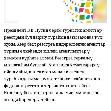
Президент В.В. Путин берҙәм туристик агенттар
реестрын булдырыу тураһындағы законға ҡул
ҡуйҙы. Хәҙер был реестрға индерелмәгән агенттар
туризм өлкәһендә эшләй, агентлыҡтар үҙ
хеҙмәтен күрһәтә алмай. Реестрға теркәлеү
мотлаҡ һәм бушлай. Агентлыҡ хеҙмәткәрҙәре үҙ
ойошмаһы, клиенттар менән килешеү
тураһындағы мәғлүмәтте шәхси кабинет аша
федераль реестрға теркәп торорға тейеш.
Килешеү боҙолған осраҡта ла мәғлүмәт өс көн
эсендә бирелергә тейеш.