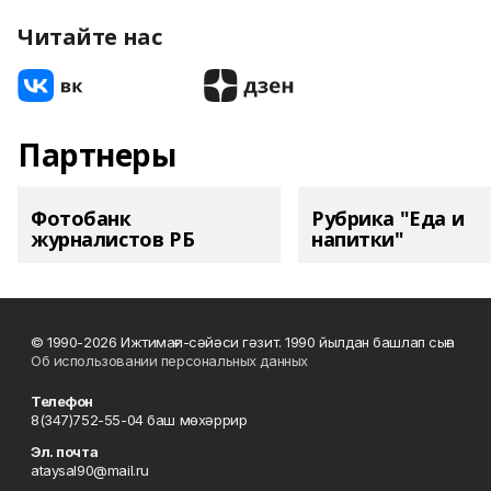
Читайте нас
Партнеры
Фотобанк
Рубрика "Еда и
журналистов РБ
напитки"
© 1990-2026 Ижтимағи-сәйәси гәзит. 1990 йылдан башлап сыға
Об использовании персональных данных
Телефон
8(347)752-55-04 баш мөхәррир
Эл. почта
ataysal90@mail.ru