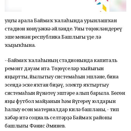
Һуңғы арала Баймаҡ ҡалаһында урынлашҡан
стадион көнүҙәккә әйләнде. Уны төҙөкләндереү
эше менән республика Башлығы үҙе лә
ҡыҙыҡһына.
--Баймаҡ ҡалаһының стадионында капиталь
ремонт дауам итә. Төҙөүселәр ҡыйығын
яңыртты, йылытыу системаһын эшләне, бина
эсендә эске яҡтан биҙәү, электр яҡтыртыу
системаһын йүнәтеү эштәре алып барыла. Бөгөн
яңы футбол майҙанын һәм йүгереү юлдарын
һалыу өсөн материалдар килә башланы, - тип
хәбәр итә социаль селтәрҙә Баймаҡ районы
башлығы Фәнис Әминев.