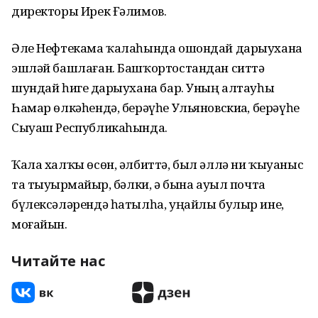
директоры Ирек Ғәлимов.
Әле Нефтекама ҡалаһында ошондай дарыухана
эшләй башлаған. Башҡортостандан ситтә
шундай һигеҙ дарыухана бар. Уның алтауһы
Һамар өлкәһендә, берәүһе Ульяновскиҙа, берәүһе
Сыуаш Республикаһында.
Ҡала халҡы өсөн, әлбиттә, был әллә ни ҡыуаныс
та тыуҙырмайҙыр, бәлки, ә бына ауыл почта
бүлексәләрендә һатылһа, уңайлы булыр ине,
моғайын.
Читайте нас