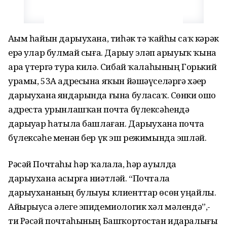
Аҙым һайын дарыухана, тиһәк тә ҡайһы саҡ кәрәк
ерҙә улар булмай сыға. Дарыу эҙләп арыуыҡ ҡына
ара үтергә тура килә. Сибай ҡалаһының Горький
урамы, 53А адресына яҡын йәшәүселәргә хәҙер
дарыухана яндарында ғына буласаҡ. Сөнки ошо
адреста урынлашҡан почта бүлексәһендә
дарыуҙар һатыла башлаған. Дарыухана почта
бүлексәһе менән бер үк эш режимында эшләй.
Рәсәй Почтаһы һәр ҡалала, һәр ауылда
дарыухана асырға ниәтләй. “Почтала
дарыухананың булыуы клиенттар өсөн уңайлы.
Айырыуса әлеге эпидемиологик хәл мәлендә”,-
ти Рәсәй почтаһының Башҡортостан идаралығы