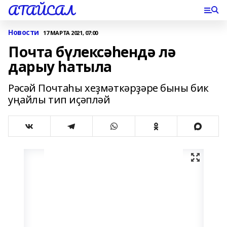
АТАЙСАЛ
Новости
17 МАРТА 2021, 07:00
Почта бүлексәһендә лә
дарыу һатыла
Рәсәй Почтаһы хеҙмәткәрҙәре быны бик
уңайлы тип иҫәпләй