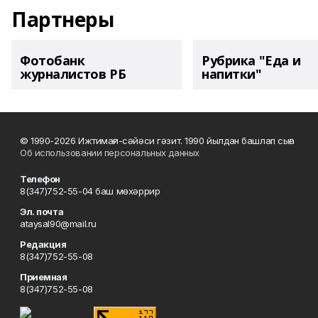
Партнеры
Фотобанк
Рубрика "Еда и
журналистов РБ
напитки"
© 1990-2026 Ижтимағи-сәйәси гәзит. 1990 йылдан башлап сыға
Об использовании персональных данных
Телефон
8(347)752-55-04 баш мөхәррир
Эл. почта
ataysal90@mail.ru
Редакция
8(347)752-55-08
Приемная
8(347)752-55-08