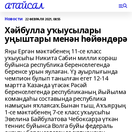
АТАЙСАЛ
Новости
22 ФЕВРАЛЯ 2021, 08:55
Хәйбулла уҡыусылары
уңыштары менән һөйөндөрә
Яңы Ергән мәктәбенең 11-се класс
уҡыусыһы Никита Сабин милли корәш
буйынса республика беренселегендә
беренсе урын яулаған. Үҙ ауырлығында
чемпион булып танылған егет 12-14
мартта Ҡазанда үтәсәк Рәсәй
беренселегендә республиканың йыйылма
командаһы составында республика
намыҫын яҡлаясаҡ.Бынан тыш, Аҡъярҙың
1-се мәктәбенең 7-се класс уҡыусыһы
Эвелина Байбулатова Чебоксарҙа үткән
теннис буйынса Волга буйы федераль