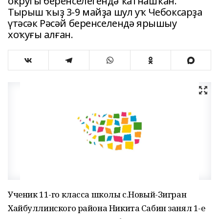
округы беренселегендә ҡатнашҡан.
Тырыш ҡыҙ 3-9 майҙа шул уҡ Чебоксарҙа
үтәсәк Рәсәй беренселендә ярышыу
хоҡуғы алған.
Ученик 11-го класса школы с.Новый-Зигран
Хайбуллинского района Никита Сабин занял 1-е