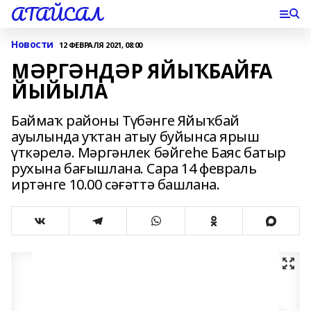
АТАЙСАЛ
Новости
12 ФЕВРАЛЯ 2021, 08:00
МӘРГӘНДӘР ЯЙЫҠБАЙҒА
ЙЫЙЫЛА
Баймаҡ районы Түбәнге Яйыҡбай
ауылында уҡтан атыу буйынса ярыш
үткәрелә. Мәргәнлек бәйгеһе Баяс батыр
рухына бағышлана. Сара 14 февраль
иртәнге 10.00 сәғәттә башлана.