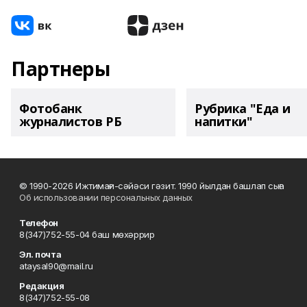
Партнеры
Фотобанк
Рубрика "Еда и
журналистов РБ
напитки"
© 1990-2026 Ижтимағи-сәйәси гәзит. 1990 йылдан башлап сыға
Об использовании персональных данных
Телефон
8(347)752-55-04 баш мөхәррир
Эл. почта
ataysal90@mail.ru
Редакция
8(347)752-55-08