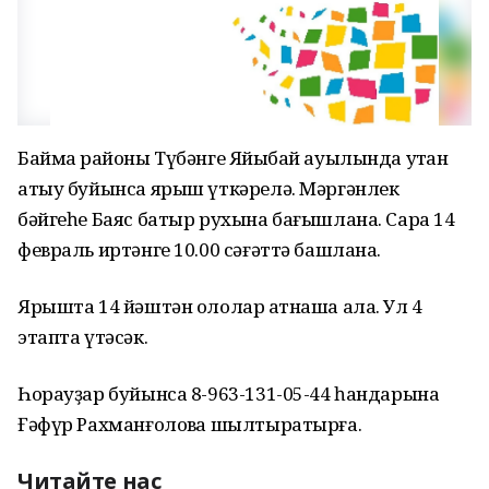
Баймаҡ районы Түбәнге Яйыҡбай ауылында уҡтан
атыу буйынса ярыш үткәрелә. Мәргәнлек
бәйгеһе Баяс батыр рухына бағышлана. Сара 14
февраль иртәнге 10.00 сәғәттә башлана.
Ярышта 14 йәштән ололар ҡатнаша ала. Ул 4
этапта үтәсәк.
Һорауҙар буйынса 8-963-131-05-44 һандарына
Ғәфүр Рахманғоловҡа шылтыратырға.
Читайте нас