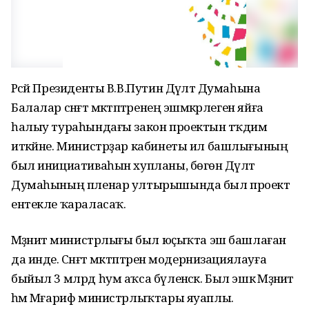
Рәсәй Президенты В.В.Путин Дәүләт Думаһына
Балалар сәнғәт мәктәптәренең эшмәкәрлеген яйға
һалыу тураһындағы закон проектын тәҡдим
иткәйне. Министрҙар кабинеты ил башлығының
был инициативаһын хупланы, бөгөн Дәүләт
Думаһының пленар ултырышында был проект
ентекле ҡараласаҡ.
Мәҙәниәт министрлығы был юҫыҡта эш башлаған
да инде. Сәнғәт мәктәптәрен модернизациялауға
быйыл 3 млрд һум аҡса бүленәсәк. Был эшкә Мәҙәниәт
һәм Мәғариф министрлыҡтары яуаплы.