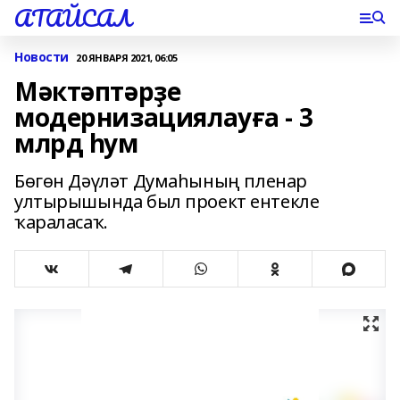
АТАЙСАЛ
Новости
20 ЯНВАРЯ 2021, 06:05
Мәктәптәрҙе
модернизациялауға - 3
млрд һум
Бөгөн Дәүләт Думаһының пленар
ултырышында был проект ентекле
ҡараласаҡ.