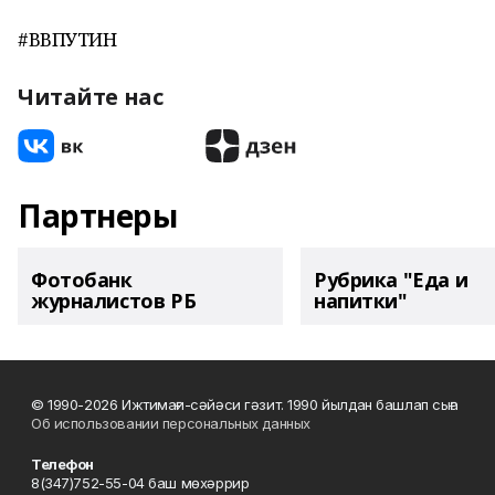
#ВВПУТИН
Читайте нас
Партнеры
Фотобанк
Рубрика "Еда и
журналистов РБ
напитки"
© 1990-2026 Ижтимағи-сәйәси гәзит. 1990 йылдан башлап сыға
Об использовании персональных данных
Телефон
8(347)752-55-04 баш мөхәррир