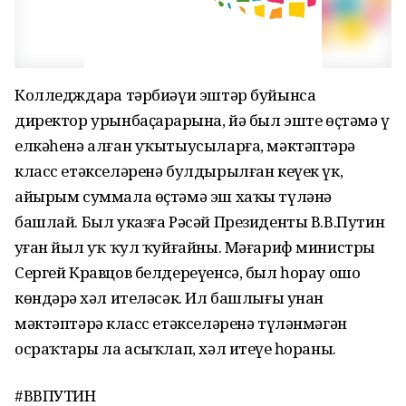
Колледждарҙа тәрбиәүи эштәр буйынса
директор урынбаҫарҙарына, йә был эште өҫтәмә үҙ
елкәһенә алған уҡытыусыларға, мәктәптәрҙә
класс етәкселәренә булдырылған кеүек үк,
айырым суммала өҫтәмә эш хаҡы түләнә
башлай. Был указға Рәсәй Президенты В.В.Путин
уҙған йыл уҡ ҡул ҡуйғайны. Мәғариф министры
Сергей Кравцов белдереүенсә, был һорау ошо
көндәрҙә хәл ителәсәк. Ил башлығы унан
мәктәптәрҙә класс етәкселәренә түләнмәгән
осраҡтарҙы ла асыҡлап, хәл итеүҙе һораны.
#ВВПУТИН