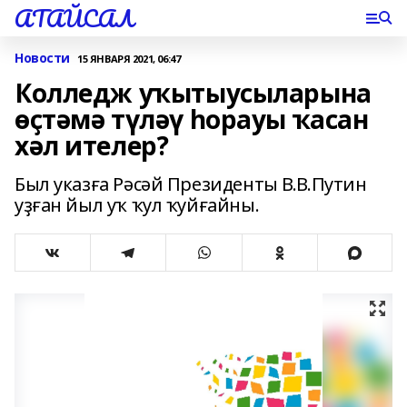
АТАЙСАЛ
Новости
15 ЯНВАРЯ 2021, 06:47
Колледж уҡытыусыларына
өҫтәмә түләү һорауы ҡасан
хәл ителер?
Был указға Рәсәй Президенты В.В.Путин
уҙған йыл уҡ ҡул ҡуйғайны.