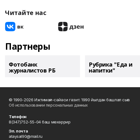
Читайте нас
Партнеры
Фотобанк
Рубрика "Еда и
журналистов РБ
напитки"
© 1990-2026 Ижтимағи-сәйәси гәзит. 1990 йылдан башлап сыға
Об использовании персональных данных
Телефон
8(347)752-55-04 баш мөхәррир
Эл. почта
ataysal90@mail.ru