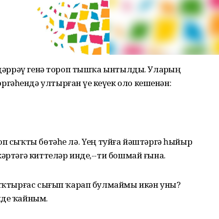
р дәррәү генә тороп тышҡа ынтылды. Уларҙың
гәһендә ултырған үҙе кеүек оло кешенән:
оп сыҡты бөтәһе лә. Үҙең туйға йәштәргә һыйыр
кәртәгә киттеләр инде,--ти бошмай ғына.
ә яҡтырғас сығып ҡарап булмаймы икән уны?
нде ҡайным.