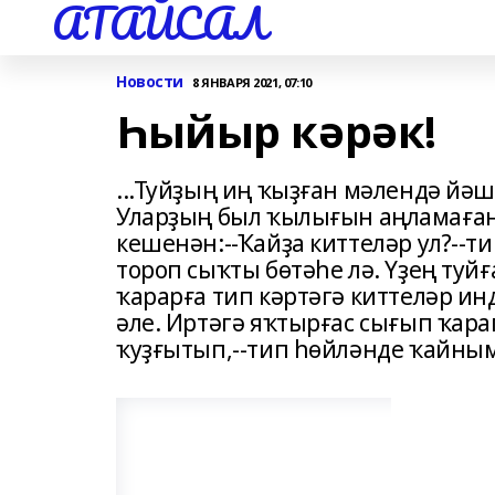
АТАЙСАЛ
Новости
8 ЯНВАРЯ 2021, 07:10
Һыйыр кәрәк!
...Туйҙың иң ҡыҙған мәлендә йә
Уларҙың был ҡылығын аңламаған 
кешенән:--Ҡайҙа киттеләр ул?--т
тороп сыҡты бөтәһе лә. Үҙең ту
ҡарарға тип кәртәгә киттеләр ин
әле. Иртәгә яҡтырғас сығып ҡар
ҡуҙғытып,--тип һөйләнде ҡайным