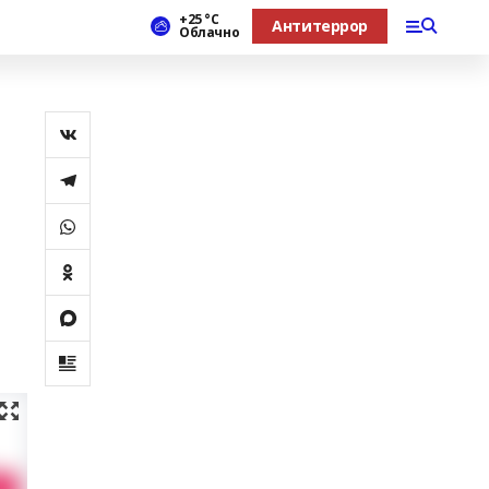
+25 °С
Антитеррор
Облачно