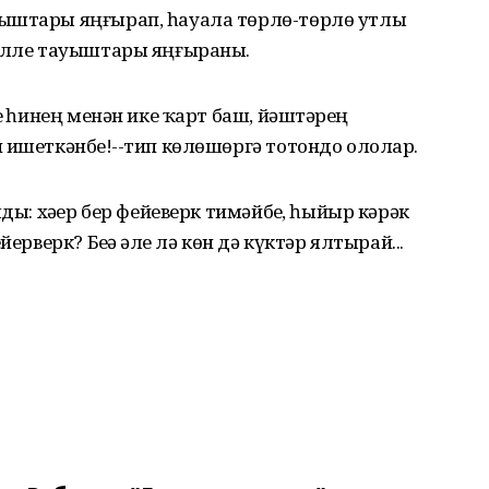
уыштары яңғырап, һауала төрлө-төрлө утлы
ңелле тауыштары яңғыраны.
ҙ һинең менән ике ҡарт баш, йәштәрҙең
 ишеткәнбеҙ!--тип көлөшөргә тотондо ололар.
ды: хәҙер бер фейеверк тимәйбеҙ, һыйыр кәрәк
ерверк? Беҙҙә әле лә көн дә күктәр ялтырай...