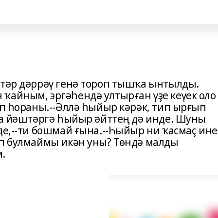
штәр дәррәү генә тороп тышҡа ынтылды.
ҡайным, эргәһендә ултырған үҙе кеүек оло
ип һораны.--Әллә һыйыр кәрәк, тип ырғып
йға йәштәргә һыйыр әйттең дә инде. Шуны
де,--ти бошмай ғына.--Һыйыр ни ҡасмаҫ ине
ап булмаймы икән уны? Төндә малды
.