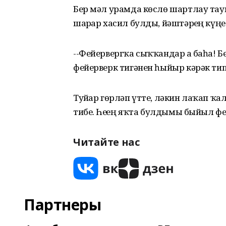
Бер мәл урамда көслө шартлау та
шарҙар хасил булды, йәштәрҙең кү
--Фейервергҡа сыҡҡандар ҙа баһа! Бе
фейерверк тигәнен һыйыр кәрәк тип
Туйҙар гөрләп үтте, ләкин лаҡап ҡал
тибеҙ. Һеҙҙең яҡта булдымы быйыл фей
Читайте нас
Партнеры