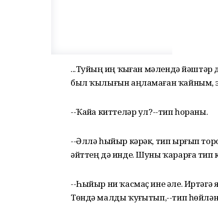
...Туйҙың иң ҡыҙған мәлендә йәштә
был ҡылығын аңламаған ҡайным, эр
--Ҡайҙа киттеләр ул?--тип һораны.
--Әллә һыйыр кәрәк, тип ырғып тор
әйттең дә инде. Шуны ҡарарға тип 
--Һыйыр ни ҡасмаҫ ине әле. Иртәг
Төндә малды ҡуҙғытып,--тип һөйлә