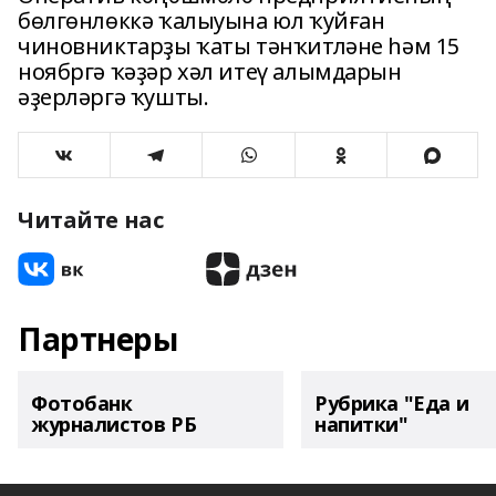
бөлгөнлөккә ҡалыуына юл ҡуйған
чиновниктарҙы ҡаты тәнҡитләне һәм 15
ноябргә ҡәҙәр хәл итеү алымдарын
әҙерләргә ҡушты.
Читайте нас
Партнеры
Фотобанк
Рубрика "Еда и
журналистов РБ
напитки"