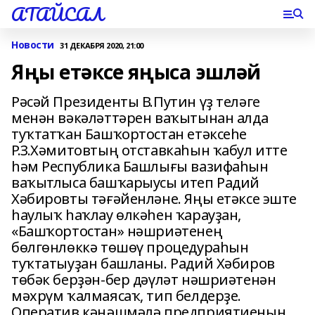
АТАЙСАЛ
Новости
31 ДЕКАБРЯ 2020, 21:00
Яңы етәксе яңыса эшләй
Рәсәй Президенты В.Путин үҙ теләге
менән вәкәләттәрен ваҡытынан алда
туҡтатҡан Башҡортостан етәксеһе
Р.З.Хәмитовтың отставкаһын ҡабул итте
һәм Республика Башлығы вазифаһын
ваҡытлыса башҡарыусы итеп Радий
Хәбировты тәғәйенләне. Яңы етәксе эште
һаулыҡ һаҡлау өлкәһен ҡарауҙан,
«Башҡортостан» нәшриәтенең
бөлгөнлөккә төшөү процедураһын
туҡтатыуҙан башланы. Радий Хәбиров
төбәк берҙән-бер дәүләт нәшриәтенән
мәхрүм ҡалмаясаҡ, тип белдерҙе.
Оператив кәңәшмәлә предприятиеның