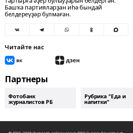
тартырға әҙер булыуҙарын белдергән.
Башҡа партияларҙан иһә бындай
белдереүҙәр булмаған.
Читайте нас
Партнеры
Фотобанк
Рубрика "Еда и
журналистов РБ
напитки"