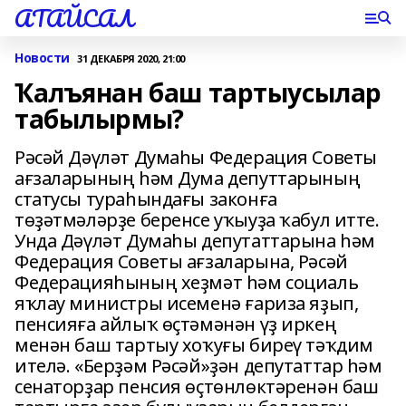
АТАЙСАЛ
Новости
31 ДЕКАБРЯ 2020, 21:00
Ҡалъянан баш тартыусылар
табылырмы?
Рәсәй Дәүләт Думаһы Федерация Советы
ағзаларының һәм Дума депуттарының
статусы тураһындағы законға
төҙәтмәләрҙе беренсе уҡыуҙа ҡабул итте.
Унда Дәүләт Думаһы депутаттарына һәм
Федерация Советы ағзаларына, Рәсәй
Федерацияһының хеҙмәт һәм социаль
яҡлау министры исеменә ғариза яҙып,
пенсияға айлыҡ өҫтәмәнән үҙ иркең
менән баш тартыу хоҡуғы биреү тәҡдим
ителә. «Берҙәм Рәсәй»ҙән депутаттар һәм
сенаторҙар пенсия өҫтөнлөктәренән баш