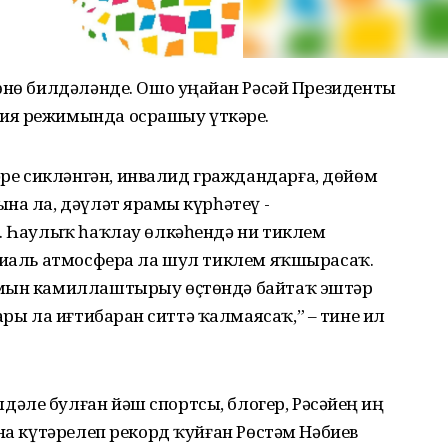
өнө билдәләнде. Ошо уңайҙан Рәсәй Президенты
ия режимында осрашыу үткәрҙе.
е сикләнгән, инвалид граждандарға, дөйөм
на ла, дәүләт ярҙамы күрһәтеү -
ө. Һаулыҡ һаҡлау өлкәһендә ни тиклем
оциаль атмосфера ла шул тиклем яҡшырасаҡ.
змын камиллаштырыу өҫтөндә байтаҡ эштәр
 ла иғтибарҙан ситтә ҡалмаясаҡ,” – тине ил
ле булған йәш спортсы, блогер, Рәсәйҙең иң
ына күтәрелеп рекорд ҡуйған Рөстәм Нәбиев