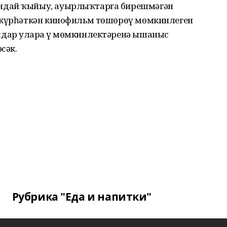
ндай ҡыйыу, ауырлыҡтарға бирешмәгән
н күрһәткән кинофильм төшөрөү мөмкинлеген
дар уларҙа үҙ мөмкинлектәренә ышаныс
сәк.
Рубрика "Еда и напитки"