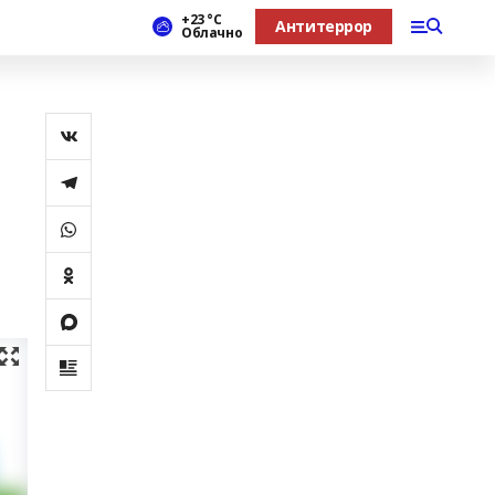
+23 °С
Антитеррор
Облачно