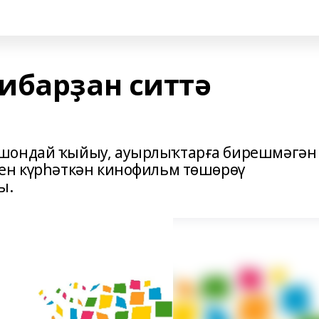
ибарҙан ситтә
ошондай ҡыйыу, ауырлыҡтарға бирешмәгән
ген күрһәткән кинофильм төшөрөү
ы.