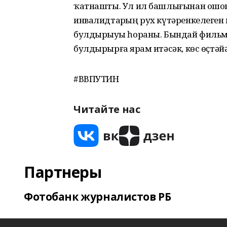
ҡатнашты. Ул ил башлығынан ошо
инвалидтарҙың рух күтәренкелеге
булдырыуҙы һораны. Бындай фильм
булдырырға ярҙам итәсәк, көс өҫтәйә
#ВВПУТИН
Читайте нас
Партнеры
Фотобанк журналистов РБ