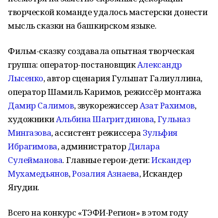
творческой команде удалось мастерски донести
мысль сказки на башкирском языке.
Фильм-сказку создавала опытная творческая
группа: оператор-постановщик
Александр
Лысенко
, автор сценария Гульшат Галиуллина,
оператор Шамиль Каримов, режиссёр монтажа
Дамир Салимов
, звукорежиссер
Азат Рахимов
,
художники
Альбина Шагритдинова
,
Гульназ
Мингазова
, ассистент режиссера
Зульфия
Ибрагимова
, администратор
Дилара
Сулейманова
. Главные герои-дети:
Искандер
Мухамедьянов
,
Розалия
Азнаева
, Искандер
Ягудин.
Всего на конкурс «ТЭФИ-Регион» в этом году