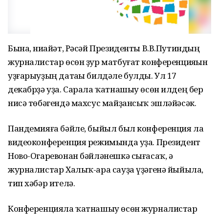
Бына, ниһайәт, Рәсәй Президенты В.В.Путиндың
журналистар өсөн ҙур матбуғат конференцияһын
уҙғарыуҙың датаһы билдәле булды. Ул 17
декабрҙә уҙа. Сарала ҡатнашыу өсөн илдең бер
нисә төбәгендә махсус майҙансыҡ эшләйәсәк.
Пандемияға бәйле, быйыл был конференция ла
видеоконференция режимында уҙа. Президент
Ново-Огаревонан бәйләнешкә сығасаҡ, ә
журналистар Халыҡ-ара сауҙа үҙәгенә йыйыла,
тип хәбәр ителә.
Конференцияла ҡатнашыу өсөн журналистар