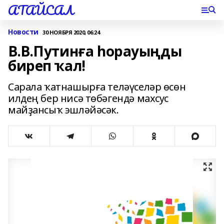
АТАЙСАЛ
Новости
30 НОЯБРЯ 2020, 06:24
В.В.Путинға һорауыңды
биреп ҡал!
Сарала ҡатнашырға теләүселәр өсөн
илдең бер нисә төбәгендә махсус
майҙансыҡ эшләйәсәк.