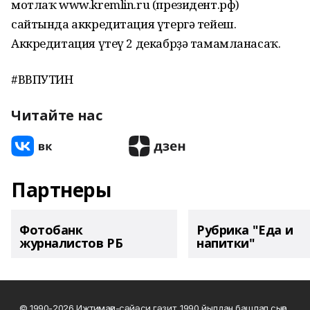
мотлаҡ www.kremlin.ru (президент.рф)
сайтында аккредитация үтергә тейеш.
Аккредитация үтеү 2 декабрҙә тамамланасаҡ.
#ВВПУТИН
Читайте нас
Партнеры
Фотобанк
Рубрика "Еда и
журналистов РБ
напитки"
© 1990-2026 Ижтимағи-сәйәси гәзит. 1990 йылдан башлап сыға