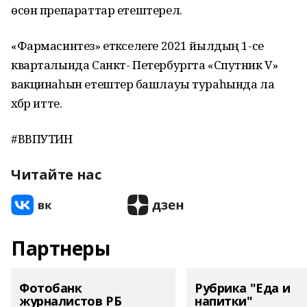
өсөн препараттар етештерелә.
«Фармасинтез» етәкселеге 2021 йылдың 1-се
кварталында Санкт- Петербургта «Спутник V»
вакцинаһын етештерә башлауы тураһында ла
хәбәр итте.
#ВВПУТИН
Читайте нас
Партнеры
Фотобанк
Рубрика "Еда и
журналистов РБ
напитки"