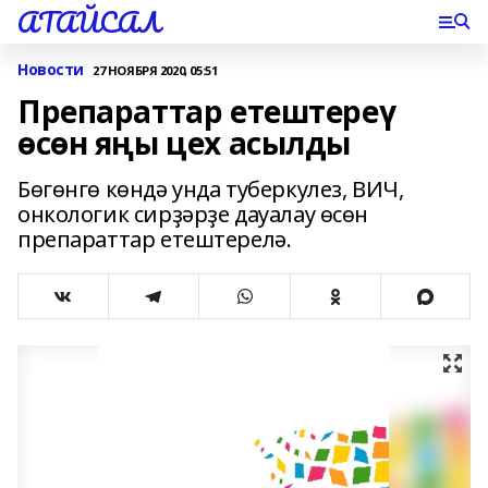
АТАЙСАЛ
Новости
27 НОЯБРЯ 2020, 05:51
Препараттар етештереү
өсөн яңы цех асылды
Бөгөнгө көндә унда туберкулез, ВИЧ,
онкологик сирҙәрҙе дауалау өсөн
препараттар етештерелә.