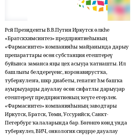
Рәсәй Президенты В.В.Путин Иркутск өлкәһе
«Братскхимсинтез» предприятиеһының
«Фармасинтез» компанияһы майҙанында дарыу
препараттары өсөн субстанция етештереү
буйынса заманса яңы цех асыуҙа ҡатнашты. Ил
башлығы белдереүенсә, коронавирустҡа,
туберкулезға, шәкәр диабеты, гепатит һәм башҡа
ауырыуҙарҙы дауалау өсөн сифатлы дарыуҙар
етештереүгә предприятиеның ҡеүәте етерлек.
«Фармасинтез» компанияһының заводтары
Иркутск, Братск, Төмән, Уссурийск, Санкт-
Петербург ҡалаларында бар. Бөгөнгө көндә унда
туберкулез, ВИЧ, онкологик сирҙәрҙе дауалау