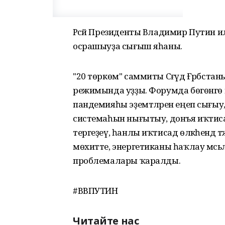
Рәсәй Президенты Владимир Путин 
осрашыуҙа сығыш яһаны.
"20 төркөм" саммиты Сәғүд Ғәрәбстан
режимында уҙҙы. Форумда бөгөнгө к
пандемияһы эҙемтәләрен еңеп сығыу,
системаһын нығытыу, донъя иҡтиса
тергеҙеү, һанлы иҡтисад өлкәһендә тә
мөхитте, энергетиканы һаҡлау мәсьә
проблемалары ҡаралды.
#ВВПУТИН
Читайте нас