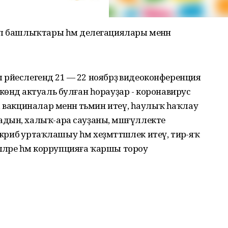
ил башлыҡтары һәм делегациялары менән
ы рәйеслегендә 21 — 22 ноябрҙә видеоконференция
өндә актуаль булған һорауҙар - коронавирус
 вакциналар менән тәьмин итеү, һаулыҡ һаҡлау
дын, халыҡ-ара сауҙаны, мәшғүллекте
жрибә уртаҡлашыу һәм хеҙмәттәшлек итеү, тирә-яҡ
ләләре һәм коррупцияға ҡаршы тороу