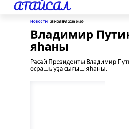
АТАЙСАЛ
Новости
25 НОЯБРЯ 2020, 04:09
Владимир Пути
яһаны
Рәсәй Президенты Владимир Пут
осрашыуҙа сығыш яһаны.