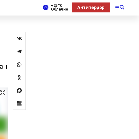
+25 °С
Антитеррор
Облачно
нән