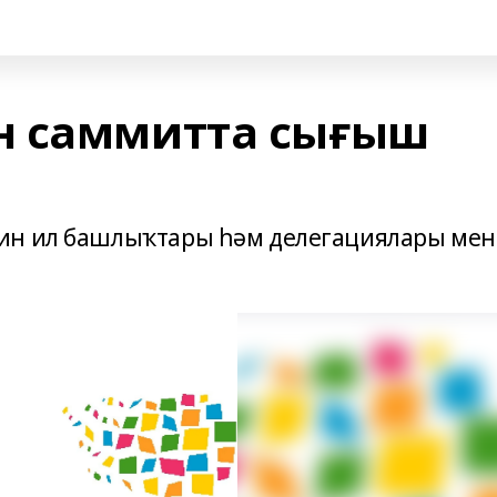
н саммитта сығыш
ин ил башлыҡтары һәм делегациялары ме