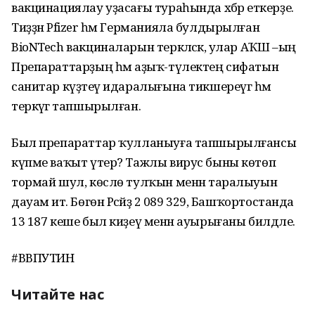
вакцинациялау уҙасағы тураһында хәбәр еткерҙе.
Тиҙҙән Pfizer һәм Германияла булдырылған
BioNTech вакциналарын теркәләсәк, улар АҠШ –ың
Препараттарҙың һәм аҙыҡ-түлектең сифатын
санитар күҙәтеү идаралығына тикшереүгә һәм
теркәүгә тапшырылған.
Был препараттар ҡулланыуға тапшырылғансы
күпме ваҡыт үтер? Тажлы вирус быны көтөп
тормай шул, көслө тулҡын менән таралыуын
дауам итә. Бөгөн Рәсәйҙә 2 089 329, Башҡортостанда
13 187 кеше был киҙеү менән ауырығаны билдәле.
#ВВПУТИН
Читайте нас