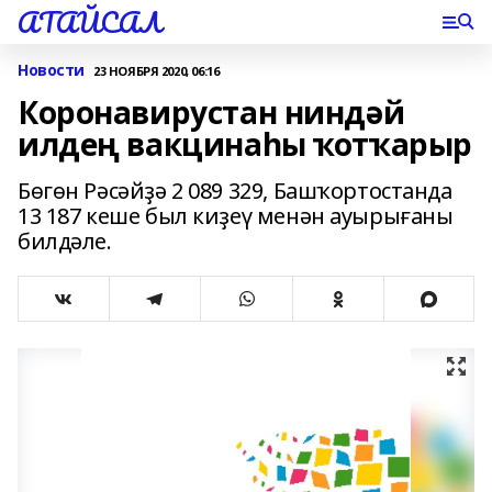
АТАЙСАЛ
Новости
23 НОЯБРЯ 2020, 06:16
Коронавирустан ниндәй
илдең вакцинаһы ҡотҡарыр
Бөгөн Рәсәйҙә 2 089 329, Башҡортостанда
13 187 кеше был киҙеү менән ауырығаны
билдәле.