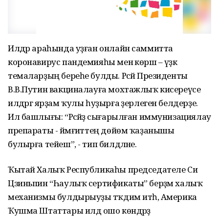
Илдәр араһында уҙған онлайн саммитта
коронавирус пандемияһы менә көрәш – үҙәк
темаларҙың береһе булды. Рәсәй Президенты
В.В.Путин вакциналауға мохтажлыҡ кисереүсе
илдәргә ярҙам ҡулы һуҙырға әҙерлеген белдерҙе.
Ил башлығы: “Рәсәйҙә сығарылған иммунизациялау
препараты - йәмғиәттең дөйөм ҡаҙанышы
булырға тейеш”, - тип билдәләне.
Ҡытай Халыҡ Республикаһы председателе Си
Цзиньпин “Һаулыҡ сертификаты” берҙәм халыҡ
механизмы булдырыуҙы тәҡдим итһә, Америка
Ҡушма Штаттары илдә ошо көндәрҙә