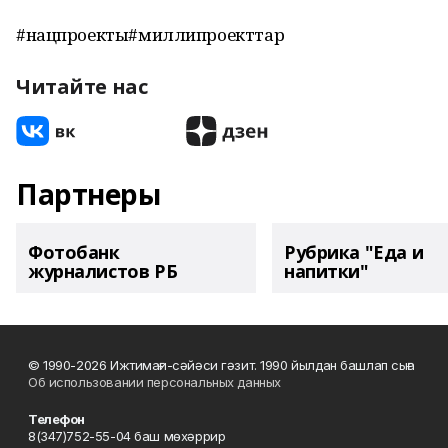
#нацпроекты#миллипроекттар
Читайте нас
Партнеры
Фотобанк
Рубрика "Еда и
журналистов РБ
напитки"
© 1990-2026 Ижтимағи-сәйәси гәзит. 1990 йылдан башлап сыға
Об использовании персональных данных
Телефон
8(347)752-55-04 баш мөхәррир