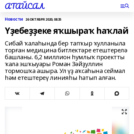
АТАЙСАЛ
Новости
26 ОКТЯБРЯ 2020, 08:35
Үҙебеҙҙеке яҡшыраҡ һаҡлай
Сибай ҡалаһында бер тапҡыр ҡулланыла
торған медицина битлектәре етештерелә
башланы. 6,2 миллион һумлыҡ проектты
ҡала эшҡыуары Роман Зәйҙуллин
тормошҡа ашыра. Ул үҙ аҡсаһына сеймал
һәм етештереү линияһы һатып алған.